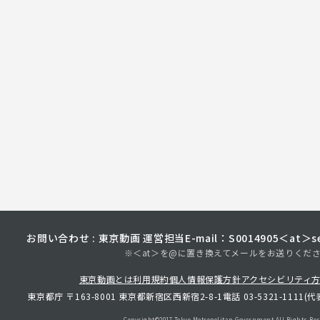
お問い合わせ : 東京動画 運営担当
E-mail：S0014905＜at＞sec
※＜at＞を@に置き換えてメールをお送りくだ
東京動画とは
利用規約
個人情報保護方針
アクセシビリティ
東京都庁 〒163-8001 東京都新宿区西新宿2-8-1
電話 03-5321-1111(代
Copyright©︎2017 Tokyo Metropolitan
Government.All Rights Res