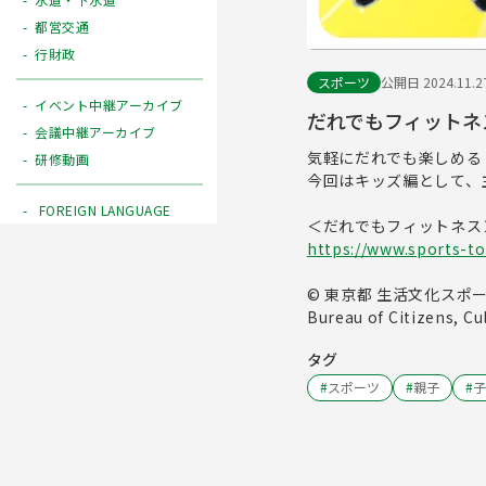
都営交通
行財政
スポーツ
公開日 2024.11.2
イベント中継アーカイブ
だれでもフィットネ
会議中継アーカイブ
気軽にだれでも楽しめる
研修動画
今回はキッズ編として、
FOREIGN LANGUAGE
＜だれでもフィットネス
https://www.sports-to
© 東京都 生活文化スポ
Bureau of Citizens, C
タグ
#
スポーツ
#
親子
#
子