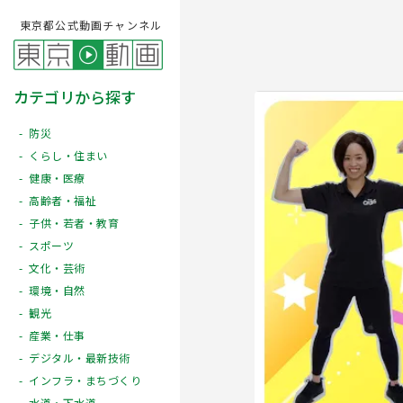
東京都公式動画チャンネル
カテゴリから探す
防災
くらし・住まい
健康・医療
高齢者・福祉
子供・若者・教育
スポーツ
文化・芸術
Play
環境・自然
観光
産業・仕事
デジタル・最新技術
インフラ・まちづくり
水道・下水道