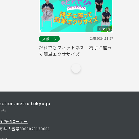
03:13
公開
2024.11.27
スポーツ
だれでもフィットネス 椅子に座っ
て簡単エクササイズ
tion.metro.tokyo.jp
さい。
方針
投稿コーナー
表)
法人番号8000020130001
erved.