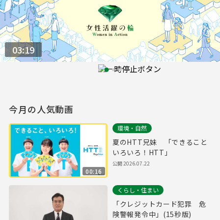
03:19
今月の人気動画
環境・自然
夏のHTT兄妹 「できること
いろいろ！HTT」
公開 2026.07.22
00:16
くらし・住まい
「クレジットカード犯罪 危
険警報発令中」(15秒版)