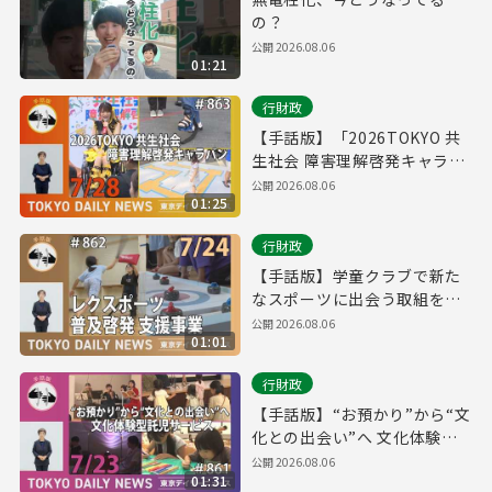
の？
公開 2026.08.06
01:21
行財政
【手話版】「2026TOKYO 共
生社会 障害理解啓発キャラバ
ン」スタート！（令和8年7月
公開 2026.08.06
01:25
28日 東京デイリーニュース
No.863）
行財政
【手話版】学童クラブで新た
なスポーツに出会う取組を開
始！（令和8年7月24日 東京デ
公開 2026.08.06
01:01
イリーニュース No.862）
行財政
【手話版】“お預かり”から“文
化との出会い”へ 文化体験型
託児サービス（令和8年7月23
公開 2026.08.06
01:31
日 東京デイリーニュース