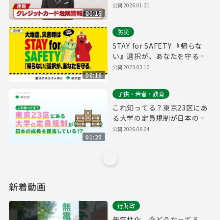
公開 2026.01.21
00:16
防災
STAY for SAFETY 『帰らな
い』選択が、あなたを守る
（都民のみなさん向け15秒
公開 2023.03.10
00:16
版）
子供・若者・教育
これ知ってる？東京23区にあ
る大学の定員規制が日本の成
長を阻害している！？
公開 2026.06.04
01:20
新着動画
行財政
無電柱化、今どうなってる