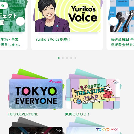
な施策・事業
Yuriko’s Voice 始動！
毎週金曜日 午
お伝えします。
例記者会見を
TOKYOEVERYONE
東京ＧＯＯＤ！