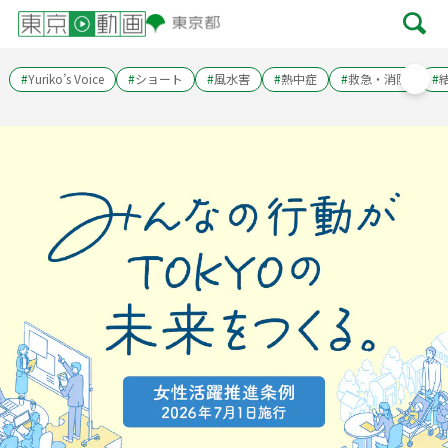
#
Yuriko’s Voice
#
ショート
#
風水害
#
熱中症
#
救急・消防
#