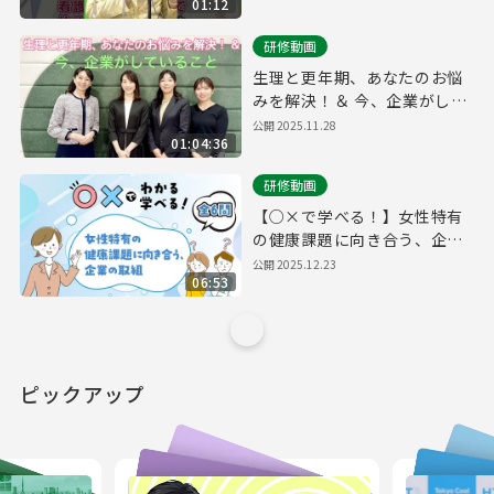
01:12
研修動画
生理と更年期、あなたのお悩
みを解決！＆ 今、企業がして
いること
公開 2025.11.28
01:04:36
研修動画
【○×で学べる！】女性特有
の健康課題に向き合う、企業
の取組
公開 2025.12.23
06:53
ピックアップ