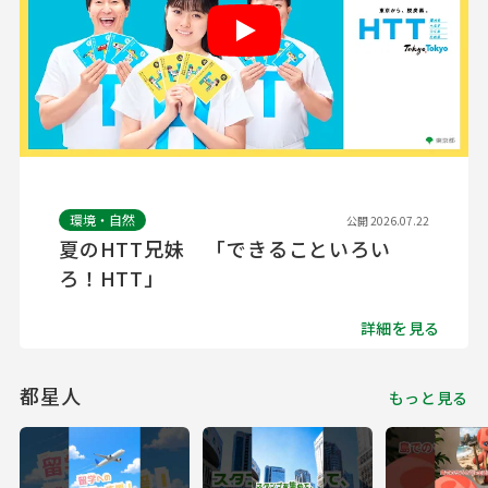
Play
環境・自然
公開 2026.07.22
夏のHTT兄妹 「できることいろい
ろ！HTT」
詳細を見る
都星人
もっと見る