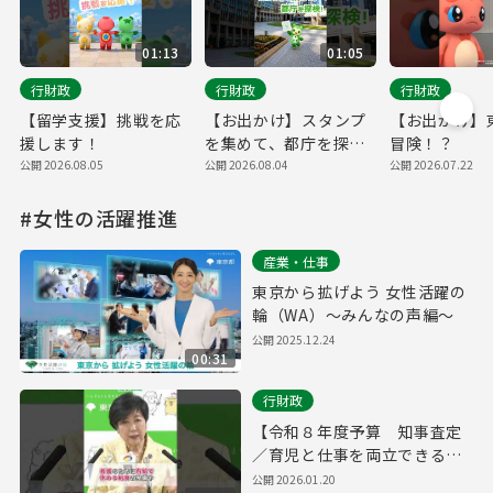
01:13
01:05
行財政
行財政
行財政
【留学支援】挑戦を応
【お出かけ】スタンプ
【お出かけ】
援します！
を集めて、都庁を探
冒険！？
検！
公開 2026.08.05
公開 2026.08.04
公開 2026.07.22
#女性の活躍推進
産業・仕事
東京から拡げよう 女性活躍の
輪（WA）～みんなの声編～
公開 2025.12.24
00:31
行財政
【令和８年度予算 知事査定
／育児と仕事を両立できる環
境の創出】
公開 2026.01.20