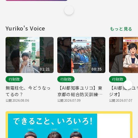
No.861）
Yuriko's Voice
もっと見る
01:21
00:35
行財政
行財政
行財政
無電柱化、今どうなっ
【AI都知事ユリコ】東
【AI都知事ユ
てるの？
京都の総合防災訓練の
ジオ】
様子をお伝えします！
公開 2026.08.06
公開 2026.07.09
公開 2026.07.07