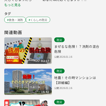
もっと見る
タグ
#
救急・消防
#
くらしの防災
関連動画
防災
まぜるな危険！？洗剤の混合
危険
公開
2026.01.16
02:17
防災
地震！その時マンションは
【詳細編】
公開
2026.01.16
16:42
防災