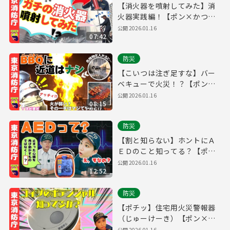
【消火器を噴射してみた】消
火器実践編！【ポン×かつ
道】
公開
2026.01.16
07:42
防災
【こいつは注ぎ足すな】バー
ベキューで火災！？【ポン×
かつ道】
公開
2026.01.16
08:15
防災
【割と知らない】ホントにＡ
ＥＤのこと知ってる？【ポン
×かつ道】
公開
2026.01.16
12:52
防災
【ポチッ】住宅用火災警報器
（じゅーけーき）【ポン×か
つ道】
公開
2026.01.16