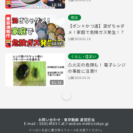
10:38
防災
【ポン×かつ道】混ぜちゃダ
メ！家庭で危険ガス発生！？
公開
2026.01.16
08:59
くらし・住まい
⚠火災の危険も！ 電子レンジ
の事故に注意!!
公開
2025.03.31
01:33
お問い合わせ : 東京動画 運営担当
E-mail：S0014905＜at＞section.metro.tokyo.jp
※＜at＞を@に置き換えてメールをお送りください。