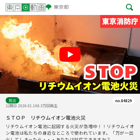
Play
防災
no.84829
公開日 2026.01.16
8.3万回再生
ＳＴＯＰ リチウムイオン電池火災
リチウムイオン電池に起因する火災が急増中！！リチウムイオ
ン電池は私たちの身近なところで使われています。「万が一出
火してしまったら・・・あなたは対応できますか？...