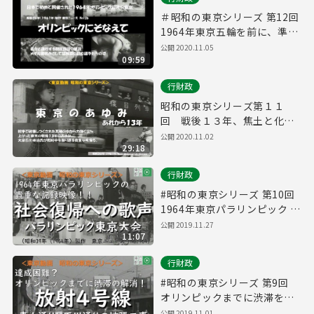
＃昭和の東京シリーズ 第12回
1964年東京五輪を前に、準備
に邁進する東京、そして大舞
公開 2020.11.05
09:59
台での活躍を夢見て猛練習に
励むアスリート達の姿 「オリ
行財政
ンピックにそなえて」(昭和36
年7月）
昭和の東京シリーズ第１１
回 戦後１３年、焦土と化し
た東京が驚異的なスピードで
公開 2020.11.02
29:18
近代都市に変貌する様子を描
いた映像。東京ニュースNo１
行財政
００ 「東京のあゆみ あれか
ら１３年」(昭和３４年(１９
#昭和の東京シリーズ 第10回
５９年）制作）
1964年東京パラリンピック 5
日間にわたる大会の記録映像
公開 2019.11.27
11:07
東京ニュースNo164「社会復
帰への歌声－パラリンピック
行財政
東京大会－」（日本語版）
#昭和の東京シリーズ 第9回
オリンピックまでに渋滞を解
消できるか？ 青山通り～玉川
公開 2019.11.01