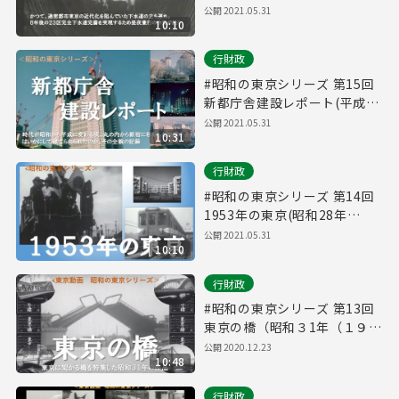
(1965年)12月制作）
公開 2021.05.31
10:10
行財政
#昭和の東京シリーズ 第15回
新都庁舎建設レポート(平成2
年(1990年)1月制作）
公開 2021.05.31
10:31
行財政
#昭和の東京シリーズ 第14回
1953年の東京(昭和28年
(1953年)12月制作）
公開 2021.05.31
10:10
行財政
#昭和の東京シリーズ 第13回
東京の橋（昭和３1年（１９５
６年）９月）
公開 2020.12.23
10:48
行財政