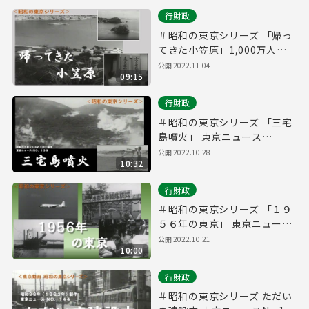
行財政
＃昭和の東京シリーズ 「帰っ
てきた小笠原」1,000万人の
話題No.209（昭和４３年）
公開 2022.11.04
09:15
行財政
＃昭和の東京シリーズ 「三宅
島噴火」 東京ニュース
No.138（昭和３７年）
公開 2022.10.28
10:32
行財政
＃昭和の東京シリーズ 「１９
５６年の東京」 東京ニュース
No.78（昭和３２年）
公開 2022.10.21
10:00
行財政
＃昭和の東京シリーズ ただい