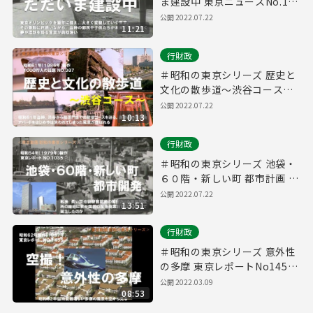
ま建設中 東京ニュースNo.144
（昭和３８年）
公開 2022.07.22
11:21
行財政
＃昭和の東京シリーズ 歴史と
文化の散歩道～渋谷コース～
-１０００万人の話題No.387-
公開 2022.07.22
10:13
（昭和６１年）
行財政
＃昭和の東京シリーズ 池袋・
６０階・新しい町 都市計画 東
京レポートNo.1035（昭和５
公開 2022.07.22
13:51
４年）
行財政
＃昭和の東京シリーズ 意外性
の多摩 東京レポートNo1455
(昭和６２年）
公開 2022.03.09
08:53