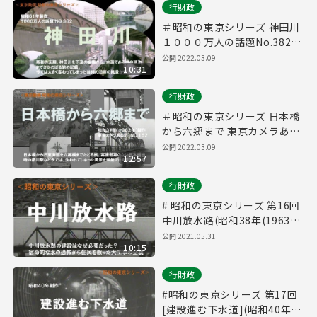
行財政
＃昭和の東京シリーズ 神田川
１０００万人の話題No.382
(昭和６１年）
公開 2022.03.09
10:31
行財政
＃昭和の東京シリーズ 日本橋
から六郷まで 東京カメラある
記No.152 (昭和３７年）
公開 2022.03.09
12:57
行財政
# 昭和の東京シリーズ 第16回
中川放水路(昭和38年(1963
年)4月制作）
公開 2021.05.31
10:15
行財政
#昭和の東京シリーズ 第17回
[建設進む下水道](昭和40年