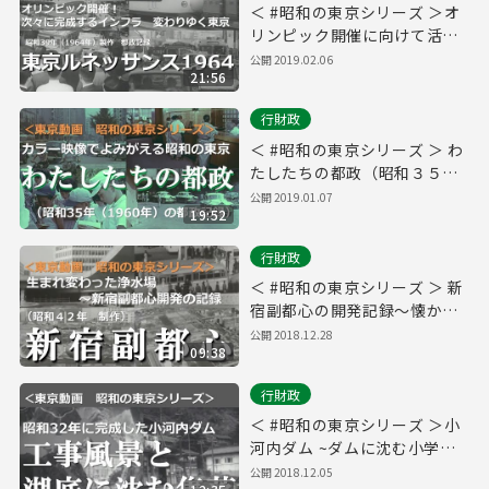
＜ #昭和の東京シリーズ ＞オ
リンピック開催に向けて活気
づく東京の記録～都政記録
公開 2019.02.06
21:56
「東京ルネッサンス１９６
４」 昭和３９年（１９６４
行財政
年）１２月
＜ #昭和の東京シリーズ ＞ わ
たしたちの都政（昭和３５年
（１９６０年）１２月）
公開 2019.01.07
19:52
行財政
＜ #昭和の東京シリーズ ＞ 新
宿副都心の開発記録～懐かし
い昭和４２年の新宿の風景
公開 2018.12.28
09:38
行財政
＜ #昭和の東京シリーズ ＞小
河内ダム ~ダムに沈む小学校
~（昭和32年9月）
公開 2018.12.05