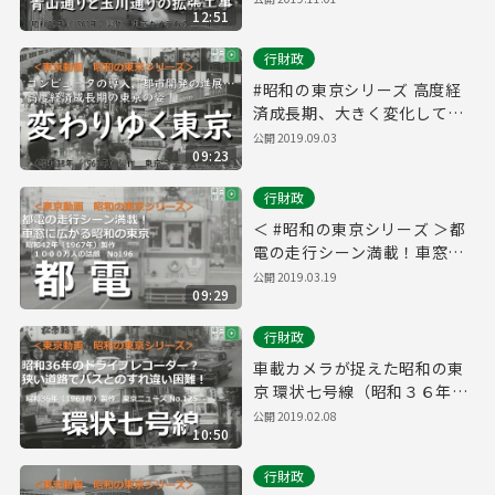
12:51
通りの拡幅工事！ 東京カメラ
ある記「No １６０ 新しい道
行財政
路づくり－放射４号線」（昭
和38年1月）
#昭和の東京シリーズ 高度経
済成長期、大きく変化してい
く東京の姿！岡本太郎 氏が東
公開 2019.09.03
09:23
京について語る貴重なインタ
ビュー映像も！「変わりゆく
行財政
東京」（昭和38年9月製作）
＜ #昭和の東京シリーズ ＞都
電の走行シーン満載！車窓に
広がる昭和の東京 都電（昭和
公開 2019.03.19
09:29
４２年（１９６７年）６月
行財政
車載カメラが捉えた昭和の東
京 環状七号線（昭和３６年
（１９６１年）６月）
公開 2019.02.08
10:50
行財政