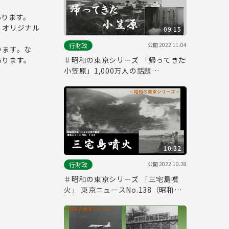
作）
あります。
、オリジナル
09:15
公開
2022.11.04
行財政
ります。な
あります。
＃昭和の東京シリーズ 「帰ってきた
小笠原」1,000万人の話題
No.209（昭和４３年）
10:32
公開
2022.10.28
行財政
＃昭和の東京シリーズ 「三宅島噴
火」 東京ニュースNo.138（昭和３
７年）