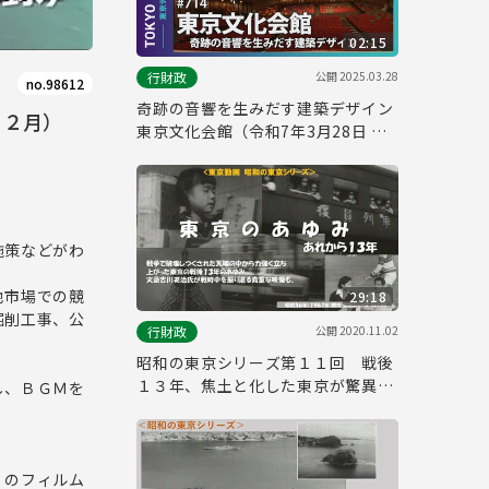
02:15
公開
2025.03.28
行財政
no.98612
奇跡の音響を生みだす建築デザイン
１２月）
東京文化会館（令和7年3月28日 東
京デイリーニュース特別版）
施策などがわ
地市場での競
29:18
掘削工事、公
公開
2020.11.02
行財政
昭和の東京シリーズ第１１回 戦後
１３年、焦土と化した東京が驚異的
し、ＢＧＭを
なスピードで近代都市に変貌する様
子を描いた映像。東京ニュースNo
１００ 「東京のあゆみ あれから１
３年」(昭和３４年(１９５９年）制
」のフィルム