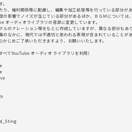
す。
たり、権利関係等に配慮し、編集や加工処理等を行っている部分が
理の影響でノイズが生じている部分があるほか、ＢＧＭについては
ube オーディオライブラリの音源に変更しています。
ナルのナレーション等をもとに作成していますが、異なる部分もあ
幕のなかに、現代では不適切と思われる表現が含まれていることが
らかじめご了承いただきますよう、お願いいたします。
べてYouTube オーディオ ライブラリを利用）
e
e
ove
ch
d_Sting