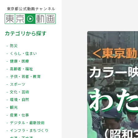
東京都公式動画チャンネル
カテゴリから探す
防災
くらし・住まい
健康・医療
高齢者・福祉
子供・若者・教育
スポーツ
文化・芸術
Play
環境・自然
観光
産業・仕事
デジタル・最新技術
インフラ・まちづくり
水道・下水道