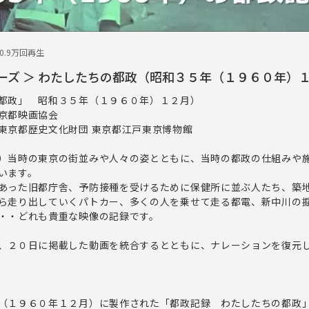
10.9万回再生
リーズ ＞ わたしたちの都政（昭和３５年（１９６０年）
都政」 昭和３５年（１９６０年）１２月）
京都映画協会
東京都歴史文化財団 東京都江戸東京博物館
）当時の東京の街並みや人々の姿とともに、当時の都政の仕組みや
います。
あった旧都庁舎、予防接種を受けるために保健所に並ぶ人たち、築
ら走り出していくパトカー、多くの人を乗せて走る都電、新中川の
・・どれも貴重な映像の記録です。
、２０日に掲載した動画を統合するとともに、ナレーションを復元
（１９６０年１２月）に製作された「都政記録 わたしたちの都政