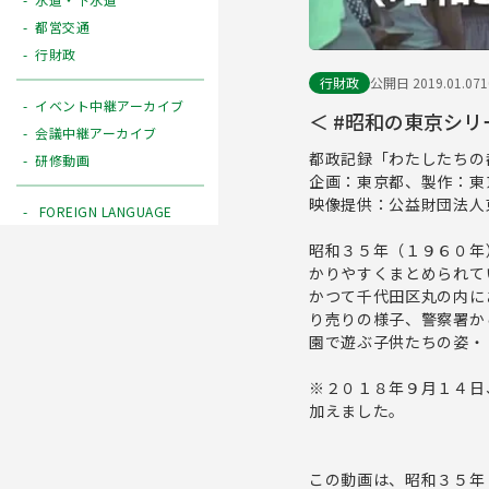
都営交通
行財政
行財政
公開日 2019.01.07
イベント中継アーカイブ
＜ #昭和の東京シ
会議中継アーカイブ
都政記録「わたしたちの
研修動画
企画：東京都、製作：東
映像提供：公益財団法人
FOREIGN LANGUAGE
昭和３５年（１９６０年
かりやすくまとめられて
かつて千代田区丸の内に
り売りの様子、警察署か
園で遊ぶ子供たちの姿・
※２０１８年９月１４日
加えました。
この動画は、昭和３５年