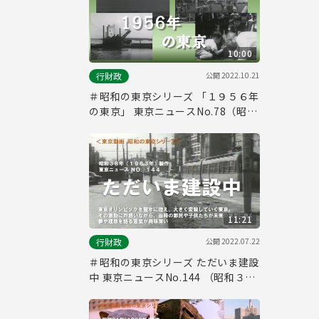
10:00
公開
2022.10.21
行財政
＃昭和の東京シリーズ 「１９５６年
の東京」 東京ニュースNo.78（昭和
３２年）
11:21
公開
2022.07.22
行財政
＃昭和の東京シリーズ ただいま建設
中 東京ニュースNo.144 （昭和３８
年）