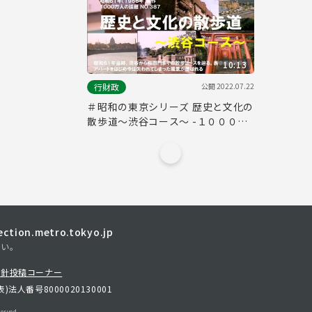
10:13
公開
2022.07.22
行財政
＃昭和の東京シリーズ 歴史と文化の
散歩道～渋谷コース～ -１０００万
人の話題No.387-（昭和６１年）
tion.metro.tokyo.jp
さい。
方針
投稿コーナー
表)
法人番号8000020130001
erved.