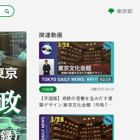
関連動画
02:15
公開
2025.04.10
行財政
【手話版】奇跡の音響を生みだす建
築デザイン 東京文化会館（令和7年
3月28日 東京デイリーニュース特別
版）