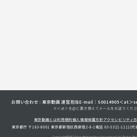
お問い合わせ : 東京動画 運営担当
E-mail：S0014905＜at＞sec
※＜at＞を@に置き換えてメールをお送りくだ
東京動画とは
利用規約
個人情報保護方針
アクセシビリティ
東京都庁 〒163-8001 東京都新宿区西新宿2-8-1
電話 03-5321-1111(代
Copyright©︎2017 Tokyo Metropolitan
Government.All Rights Res