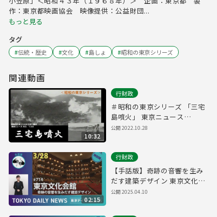
小笠原」＜昭和４３年（１９６８年）＞ 企画：東京都 製
作：東京都映画協会 映像提供：公益財団...
もっと見る
タグ
#
伝統・歴史
#
文化
#
島しょ
#
昭和の東京シリーズ
関連動画
行財政
＃昭和の東京シリーズ 「三宅
島噴火」 東京ニュース
No.138（昭和３７年）
公開
2022.10.28
10:32
行財政
【手話版】奇跡の音響を生み
だす建築デザイン 東京文化会
館（令和7年3月28日 東京デイ
公開
2025.04.10
02:15
リーニュース特別版）