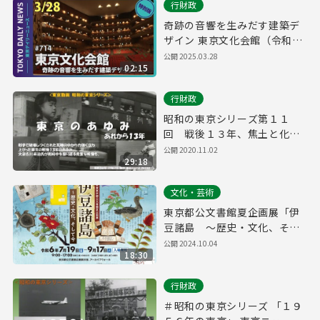
行財政
奇跡の音響を生みだす建築デ
ザイン 東京文化会館（令和7
年3月28日 東京デイリーニュ
公開
2025.03.28
02:15
ース特別版）
行財政
昭和の東京シリーズ第１１
回 戦後１３年、焦土と化し
た東京が驚異的なスピードで
公開
2020.11.02
29:18
近代都市に変貌する様子を描
いた映像。東京ニュースNo１
文化・芸術
００ 「東京のあゆみ あれか
ら１３年」(昭和３４年(１９
東京都公文書館夏企画展「伊
５９年）制作）
豆諸島 ～歴史・文化、そし
て今～」
公開
2024.10.04
18:30
行財政
＃昭和の東京シリーズ 「１９