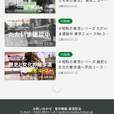
５６年の東京」 東京ニュース
No.78（昭和３２年）
公開
2022.10.21
10:00
行財政
＃昭和の東京シリーズ ただい
ま建設中 東京ニュースNo.144
（昭和３８年）
公開
2022.07.22
11:21
行財政
＃昭和の東京シリーズ 歴史と
文化の散歩道～渋谷コース～
-１０００万人の話題No.387-
公開
2022.07.22
10:13
（昭和６１年）
お問い合わせ : 東京動画 運営担当
E-mail：S0014905＜at＞section.metro.tokyo.jp