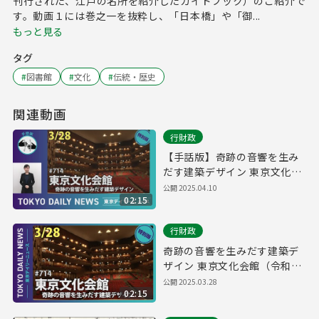
刊行された、江戸の名所を紹介したガイドブック）のご紹介で
す。動画１には巻之一を抜粋し、「日本橋」や「御...
もっと見る
タグ
#
図書館
#
文化
#
伝統・歴史
関連動画
行財政
【手話版】奇跡の音響を生み
だす建築デザイン 東京文化会
館（令和7年3月28日 東京デイ
公開
2025.04.10
02:15
リーニュース特別版）
行財政
奇跡の音響を生みだす建築デ
ザイン 東京文化会館（令和7
年3月28日 東京デイリーニュ
公開
2025.03.28
02:15
ース特別版）