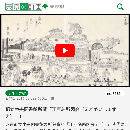
Play
文化・芸術
no.74934
公開日 2016.03.07
7,639回再生
都立中央図書館所蔵「江戸名所図会（えどめいしょず
え）」1
東京都立中央図書館の所蔵資料『江戸名所図会』（江戸時代に