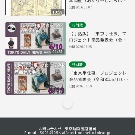
本問屋（あたりやしたぢほん
どいや）」
公開
2016.03.07
13:58
行財政
【手話版】「東京手仕事」プ
ロジェクト商品発表会（令和8
年6月10日 東京デイリーニュ
公開
2026.06.25
01:28
ース No.848）
行財政
「東京手仕事」プロジェクト
商品発表会（令和8年6月10日
東京デイリーニュース
公開
2026.06.10
01:28
No.848）
お問い合わせ : 東京動画 運営担当
E-mail：S0014905＜at＞section.metro.tokyo.jp