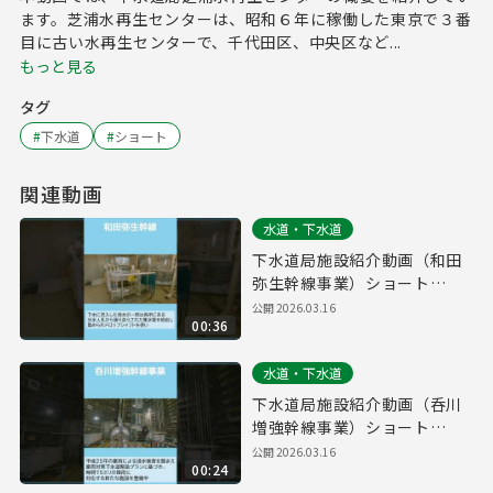
ます。芝浦水再生センターは、昭和６年に稼働した東京で３番
目に古い水再生センターで、千代田区、中央区など...
もっと見る
タグ
#
下水道
#
ショート
関連動画
水道・下水道
下水道局施設紹介動画（和田
弥生幹線事業）ショート
ver【東京都下水道局】
公開
2026.03.16
00:36
水道・下水道
下水道局施設紹介動画（呑川
増強幹線事業）ショート
ver【東京都下水道局】
公開
2026.03.16
00:24