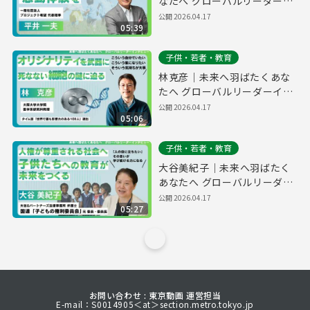
なたへ グローバルリーダーイ
ンタビュー
公開
2026.04.17
05:39
子供・若者・教育
林克彦｜未来へ羽ばたくあな
たへ グローバルリーダーイン
タビュー
公開
2026.04.17
05:06
子供・若者・教育
大谷美紀子｜未来へ羽ばたく
あなたへ グローバルリーダー
インタビュー
公開
2026.04.17
05:27
お問い合わせ : 東京動画 運営担当
E-mail：S0014905＜at＞section.metro.tokyo.jp