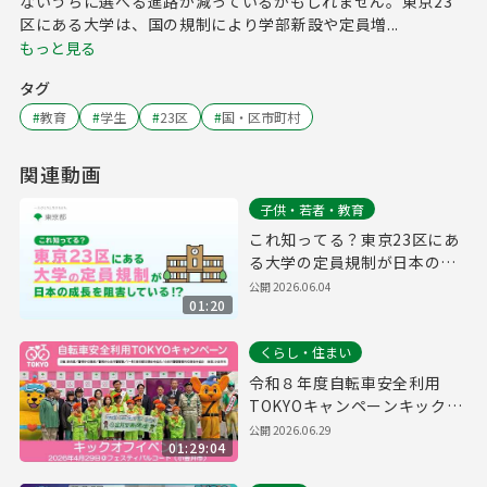
ないうちに選べる進路が減っているかもしれません。東京23
区にある大学は、国の規制により学部新設や定員増...
もっと見る
タグ
#
教育
#
学生
#
23区
#
国・区市町村
関連動画
子供・若者・教育
これ知ってる？東京23区にあ
る大学の定員規制が日本の成
長を阻害している！？
公開
2026.06.04
01:20
くらし・住まい
令和８年度自転車安全利用
TOKYOキャンペーンキックオ
フイベント
公開
2026.06.29
01:29:04