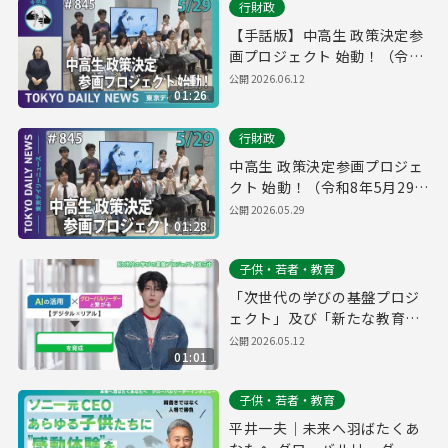
行財政
【手話版】中高生 政策決定参
画プロジェクト 始動！（令和
8年5月29日 東京デイリーニュ
公開
2026.06.12
01:26
ース No.845）
行財政
中高生 政策決定参画プロジェ
クト 始動！（令和8年5月29日
東京デイリーニュース
公開
2026.05.29
01:28
No.845）
子供・若者・教育
「次世代の学びの基盤プロジ
ェクト」及び「新たな教育の
スタイル」の実施校（仮称）
公開
2026.05.12
01:01
PR
子供・若者・教育
平井一夫｜未来へ羽ばたくあ