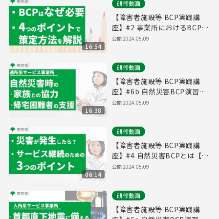
研修動画
【障害者施設等 BCP実践講
座】#2 事業所におけるBCPと
は【東京都】
公開
2024.05.09
16:54
研修動画
【障害者施設等 BCP実践講
座】#6b ⾃然災害BCP演習
（通所系サービス事業所）
公開
2024.05.09
16:38
【東京都】
研修動画
【障害者施設等 BCP実践講
座】#4 ⾃然災害BCPとは【東
京都】
公開
2024.05.09
06:14
研修動画
【障害者施設等 BCP実践講