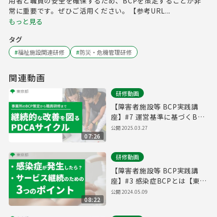
用者と職員の安全を確保するため、BCPを策定することが非
常に重要です。ぜひご活用ください。【参考URL...
もっと見る
タグ
#
福祉施設関連研修
#
防災・危機管理研修
関連動画
研修動画
【障害者施設等 BCP実践講
座】#7 運営基準に基づくBCP
の取組【東京都】
公開
2025.03.27
07:26
研修動画
【障害者施設等 BCP実践講
座】#3 感染症BCPとは【東京
都】
公開
2024.05.09
08:22