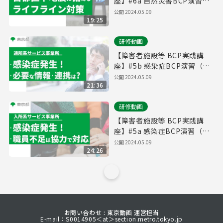
座】#6a ⾃然災害BCP演習
（⼊所系サービス事業所）
公開
2024.05.09
19:25
【東京都】
研修動画
【障害者施設等 BCP実践講
座】#5b 感染症BCP演習（通
所系サービス事業所）【東京
公開
2024.05.09
21:36
都】
研修動画
【障害者施設等 BCP実践講
座】#5a 感染症BCP演習（⼊
所系サービス事業所）【東京
公開
2024.05.09
24:26
都】
お問い合わせ : 東京動画 運営担当
E-mail：S0014905＜at＞section.metro.tokyo.jp