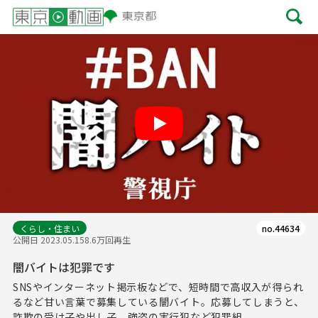
Play
くらし・住まい
no.44634
公開日 2023.05.15
8.6万回再生
闇バイトは犯罪です
SNSやインターネット掲示板などで、短時間で高収入が得られ
るなど甘い言葉で募集している闇バイト。応募してしまうと、
詐欺の受け子や出し子、強盗の実行犯など犯罪組...