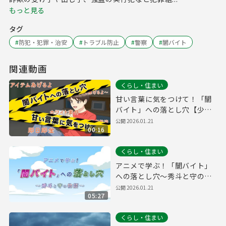
もっと見る
タグ
#
防犯・犯罪・治安
#
トラブル防止
#
警察
#
闇バイト
関連動画
くらし・住まい
甘い言葉に気をつけて！「闇
バイト」への落とし穴【少年
育成課】
公開
2026.01.21
00:16
くらし・住まい
アニメで学ぶ！「闇バイト」
への落とし穴～秀斗と守の物
語～【少年育成課】
公開
2026.01.21
05:27
くらし・住まい