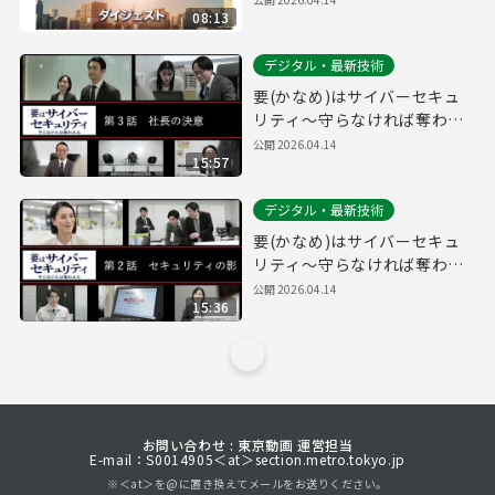
08:13
デジタル・最新技術
要(かなめ)はサイバーセキュ
リティ～守らなければ奪われ
る～第３話「社長の決意」(経
公開
2026.04.14
15:57
営層向け)
デジタル・最新技術
要(かなめ)はサイバーセキュ
リティ～守らなければ奪われ
る～第２話「セキュリティの
公開
2026.04.14
15:36
影」(システム管理者向け)
お問い合わせ : 東京動画 運営担当
E-mail：S0014905＜at＞section.metro.tokyo.jp
※＜at＞を@に置き換えてメールをお送りください。