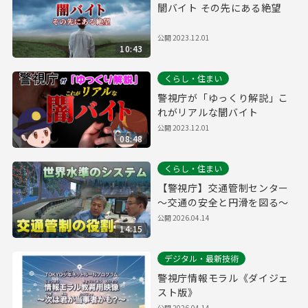
闇バイト その先にある絶望
公開
2023.12.01
10:43
くらし・住まい
警視庁が「ゆっくり解説」こ
れがリアルな闇バイト
公開
2023.12.01
08:48
くらし・住まい
【警視庁】交通管制センター
～交通の安全と円滑を図る～
公開
2026.04.14
14:15
デジタル・最新技術
警視庁情報モラル《ダイジェ
スト版》
公開
2026.04.14