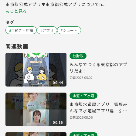
東京都公式アプリ▼東京都公式アプリについてh...
もっと見る
タグ
#
手続き・申請
#
アプリ
#
ショート
関連動画
行財政
みんなでつくる東京都のアプ
リだよ！
公開
2025.05.02
00:44
水道・下水道
東京都水道局アプリ 家族み
んなで水道局アプリ篇 引っ
越し・防災 縦ver.（１５
公開
2026.08.06
00:16
秒）
水道・下水道