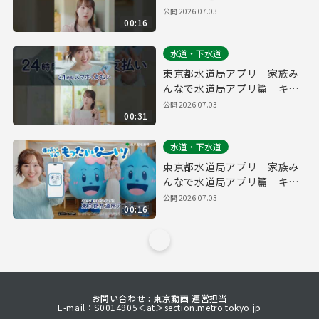
ッシュレス・水道料金 縦
公開
2026.07.03
00:16
ver.（１５秒）
水道・下水道
東京都水道局アプリ 家族み
んなで水道局アプリ篇 キャ
ッシュレス・水道料金 縦
公開
2026.07.03
00:31
ver.（３０秒）
水道・下水道
東京都水道局アプリ 家族み
んなで水道局アプリ篇 キャ
ッシュレス・水道料金（１５
公開
2026.07.03
00:16
秒）
お問い合わせ : 東京動画 運営担当
E-mail：S0014905＜at＞section.metro.tokyo.jp