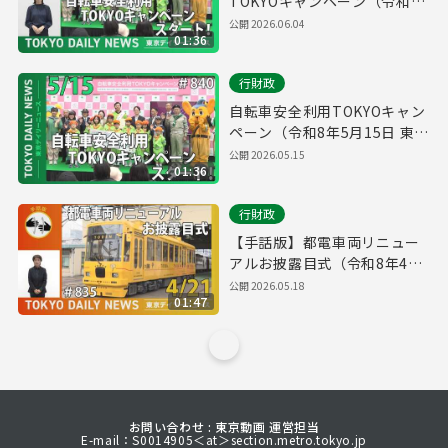
TOKYOキャンペーン（令和8
年5月15日 東京デイリーニュ
公開
2026.06.04
01:36
ース No.840）
行財政
自転車安全利用TOKYOキャン
ペーン（令和8年5月15日 東京
デイリーニュース No.840）
公開
2026.05.15
01:36
行財政
【手話版】都電車両リニュー
アルお披露目式（令和8年4月
21日 東京デイリーニュース
公開
2026.05.18
01:47
No.835）
お問い合わせ : 東京動画 運営担当
E-mail：S0014905＜at＞section.metro.tokyo.jp