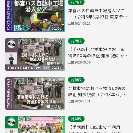
行財政
都営バス自動車工場潜入ツア
ー（令和6年8月23日 東京デイ
リーニュース No.590）
公開
2024.08.23
01:06
行財政
【手話版】淀橋市場における
物流DX等の取組 知事視察（令
和8年7月21日 東京デイリーニ
公開
2026.08.06
01:23
ュース No.860）
行財政
淀橋市場における物流DX等の
取組 知事視察（令和8年7月21
日 東京デイリーニュース
公開
2026.07.21
01:23
No.860）
行財政
【手話版】自転車安全利用