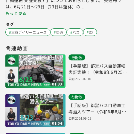
自動運転 実証実験！」についてお知らせします。 交通局で
は、6月21日～29日（23日は運休）の...
もっと見る
タグ
#
東京デイリーニュース
#
交通
#
バス
#
DX
関連動画
行財政
【手話版】都営バス自動運転
実証実験！（令和8年6月25日
東京デイリーニュース
公開
2026.07.10
01:33
No.854）
行財政
【手話版】都営バス自動車工
場潜入ツアー（令和6年8月23
日 東京デイリーニュース
公開
2024.09.05
01:04
No.590）