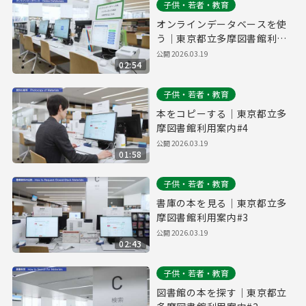
子供・若者・教育
オンラインデータベースを使
う｜東京都立多摩図書館利用
案内#5
公開
2026.03.19
02:54
子供・若者・教育
本をコピーする｜東京都立多
摩図書館利用案内#4
公開
2026.03.19
01:58
子供・若者・教育
書庫の本を見る｜東京都立多
摩図書館利用案内#3
公開
2026.03.19
02:43
子供・若者・教育
図書館の本を探す｜東京都立