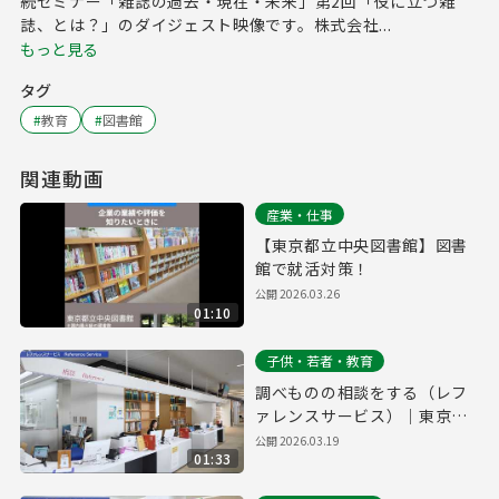
続セミナー「雑誌の過去・現在・未来」第2回「役に立つ雑
誌、とは？」のダイジェスト映像です。株式会社...
もっと見る
タグ
#
教育
#
図書館
関連動画
産業・仕事
【東京都立中央図書館】図書
館で就活対策！
公開
2026.03.26
01:10
子供・若者・教育
調べものの相談をする（レフ
ァレンスサービス）｜東京都
立多摩図書館利用案内#6
公開
2026.03.19
01:33