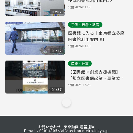
多摩図書館利用案内#2
公開
2026.03.19
02:02
子供・若者・教育
図書館に入る｜東京都立多摩
図書館利用案内 #1
公開
2026.03.19
01:42
産業・仕事
【図書館×創業支援機関】
「都立図書館起業・事業立案
ワークシート」でビジネスプ
公開
2025.12.25
01:37
ランをブラッシュアップ
お問い合わせ : 東京動画 運営担当
E-mail：S0014905＜at＞section.metro.tokyo.jp