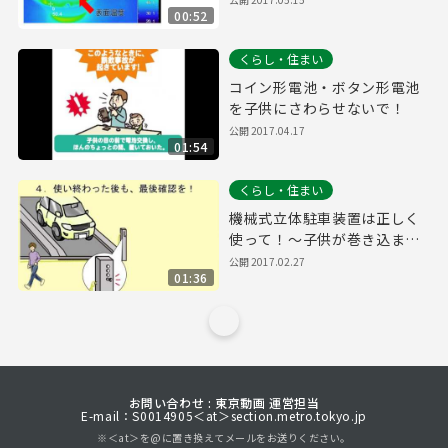
00:52
くらし・住まい
コイン形電池・ボタン形電池
を子供にさわらせないで！
公開
2017.04.17
01:54
くらし・住まい
機械式立体駐車装置は正しく
使って！～子供が巻き込まれ
る重大な事故が発生していま
公開
2017.02.27
01:36
す～
お問い合わせ : 東京動画 運営担当
E-mail：S0014905＜at＞section.metro.tokyo.jp
※＜at＞を@に置き換えてメールをお送りください。