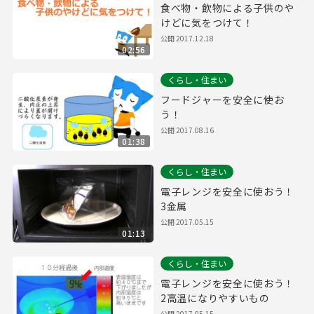
食べ物・飲物による子供のや
けどに気をつけて！
公開
2017.12.18
02:56
くらし・住まい
フードジャーを安全に使お
う！
公開
2017.08.16
01:38
くらし・住まい
電子レンジを安全に使おう！
3金属
公開
2017.05.15
01:13
くらし・住まい
電子レンジを安全に使おう！
2高温になりやすいもの
公開
2017.05.15