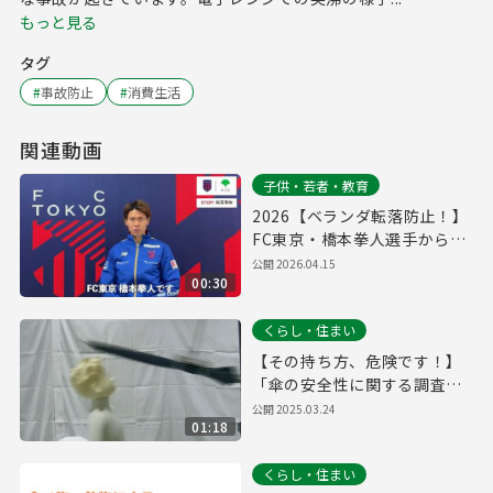
もっと見る
タグ
#
事故防止
#
消費生活
関連動画
子供・若者・教育
2026【ベランダ転落防止！】
FC東京・橋本拳人選手からの
メッセージ
公開
2026.04.15
00:30
くらし・住まい
【その持ち方、危険です！】
「傘の安全性に関する調査」
を実施しました
公開
2025.03.24
01:18
くらし・住まい