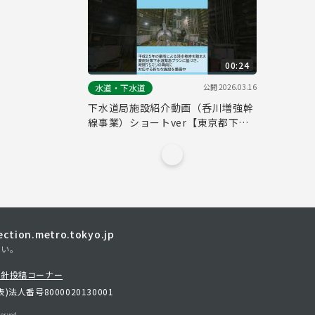
00:24
公開
2026.03.16
水道・下水道
下水道局施設紹介動画（呑川増強幹
線事業）ショートver【東京都下水
道局】
tion.metro.tokyo.jp
さい。
方針
投稿コーナー
表)
法人番号8000020130001
erved.