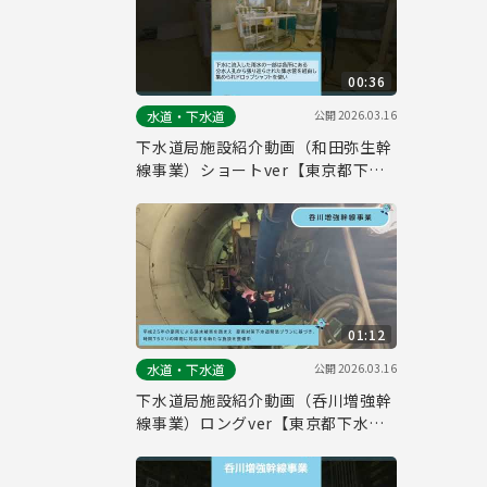
00:36
公開
2026.03.16
水道・下水道
下水道局施設紹介動画（和田弥生幹
線事業）ショートver【東京都下水
道局】
01:12
公開
2026.03.16
水道・下水道
下水道局施設紹介動画（呑川増強幹
線事業）ロングver【東京都下水道
局】