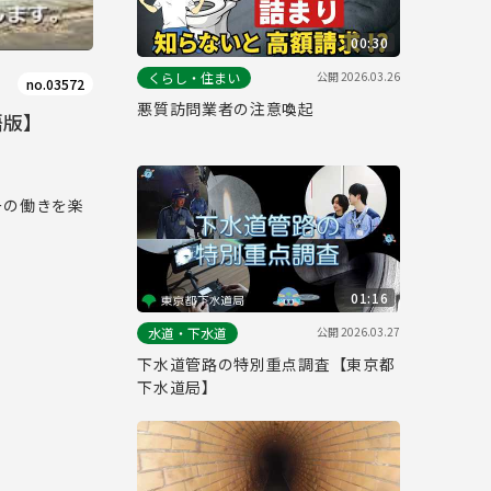
00:30
公開
2026.03.26
くらし・住まい
no.03572
悪質訪問業者の注意喚起
語版】
ーの働きを楽
01:16
公開
2026.03.27
水道・下水道
下水道管路の特別重点調査【東京都
下水道局】