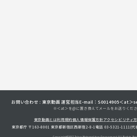
お問い合わせ : 東京動画 運営担当
E-mail：S0014905＜at＞sec
※＜at＞を@に置き換えてメールをお送りくだ
東京動画とは
利用規約
個人情報保護方針
アクセシビリティ
東京都庁 〒163-8001 東京都新宿区西新宿2-8-1
電話 03-5321-1111(代
Copyright©︎2017 Tokyo Metropolitan
Government.All Rights Res