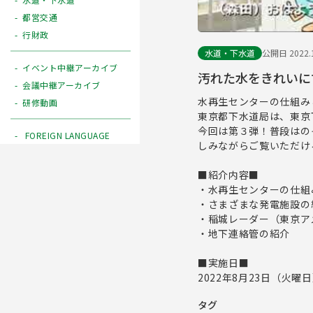
都営交通
行財政
水道・下水道
公開日 2022.1
イベント中継アーカイブ
汚れた水をきれいに
会議中継アーカイブ
水再生センターの仕組み
研修動画
東京都下水道局は、東京
今回は第３弾！普段はの
FOREIGN LANGUAGE
しみながらご覧いただけ
■紹介内容■
・水再生センターの仕組
・さまざまな発電施設の
・稲城レーダー（東京ア
・地下連絡管の紹介
■実施日■
2022年8月23日（火曜
タグ