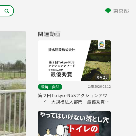
関連動画
04:25
公開
2026.05.12
環境・自然
第２回Tokyo-NbSアクションアワ
ード 大規模法人部門 最優秀賞取
組紹介（清水建設株式会社）