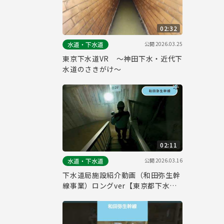
02:32
公開
2026.03.25
水道・下水道
東京下水道VR ～神田下水・近代下
水道のさきがけ～
02:11
公開
2026.03.16
水道・下水道
下水道局施設紹介動画（和田弥生幹
線事業）ロングver【東京都下水道
局】