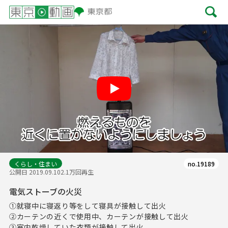
Play
くらし・住まい
no.19189
公開日 2019.09.10
2.1万回再生
電気ストーブの火災
①就寝中に寝返り等をして寝具が接触して出火
②カーテンの近くで使用中、カーテンが接触して出火
③室内乾燥していた衣類が接触して出火