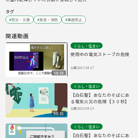
タグ
#
防災・災害
#
救急・消防
#
事故防止
関連動画
くらし・住まい
使用中の電気ストーブの危険
公開
2017.04.17
00:35
くらし・住まい
【白石聖】あなたのそばにあ
る電気火災の危険【３０秒】
公開
2023.04.13
00:31
くらし・住まい
【白石聖】あなたのそばにあ