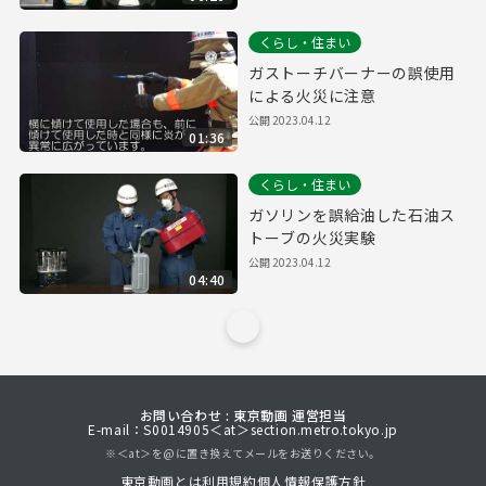
くらし・住まい
ガストーチバーナーの誤使用
による火災に注意
公開
2023.04.12
01:36
くらし・住まい
ガソリンを誤給油した石油ス
トーブの火災実験
公開
2023.04.12
04:40
お問い合わせ : 東京動画 運営担当
E-mail：S0014905＜at＞section.metro.tokyo.jp
※＜at＞を@に置き換えてメールをお送りください。
東京動画とは
利用規約
個人情報保護方針