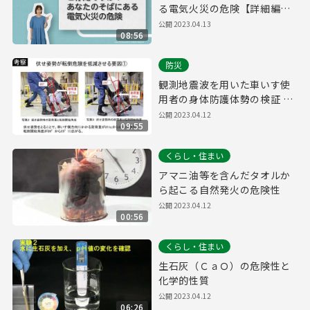
る電気火災の危険【詳細編９
分】
公開
2023.04.13
08:56
防災
観測地震波を用いた車いす使
用者の身体防護体勢の検証 消
防技術課
公開
2023.04.12
09:55
くらし・住まい
アマニ油等を含んだタオルか
ら起こる自然発火の危険性
公開
2023.04.12
00:56
くらし・住まい
生石灰（ＣａＯ）の危険性と
化学的性質
公開
2023.04.12
06:26