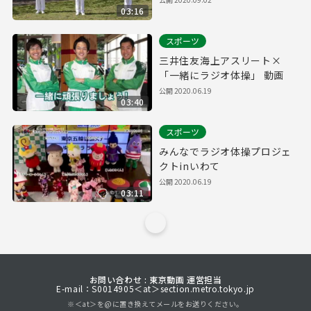
03:16
スポーツ
三井住友海上アスリート×
「一緒にラジオ体操」 動画
公開
2020.06.19
03:40
スポーツ
みんなでラジオ体操プロジェ
クトinいわて
公開
2020.06.19
03:11
お問い合わせ : 東京動画 運営担当
E-mail：S0014905＜at＞section.metro.tokyo.jp
※＜at＞を@に置き換えてメールをお送りください。