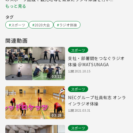
もっと見る
タグ
#
スポーツ
#
2020大会
#
ラジオ体操
関連動画
スポーツ
支社・部署間をつなぐラジオ
体操 ＠MATSUNAGA
公開
2021.10.15
03:22
スポーツ
NECグループ社員有志 オンラ
インラジオ体操
公開
2021.03.31
03:28
スポーツ