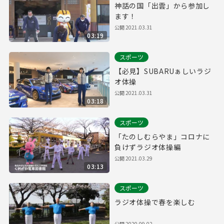
神話の国「出雲」から参加し
ます！
公開
2021.03.31
03:19
スポーツ
【必見】SUBARUぁしいラジ
オ体操
公開
2021.03.31
03:18
スポーツ
「たのしむらやま」コロナに
負けずラジオ体操編
公開
2021.03.29
03:13
スポーツ
ラジオ体操で春を楽しむ
公開
2020.09.02