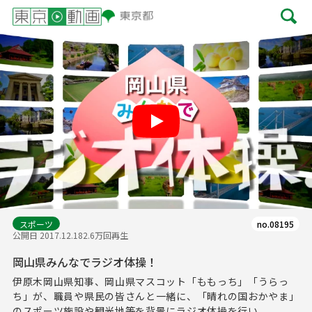
Play
スポーツ
no.08195
公開日 2017.12.18
2.6万回再生
岡山県みんなでラジオ体操！
伊原木岡山県知事、岡山県マスコット「ももっち」「うらっ
ち」が、職員や県民の皆さんと一緒に、「晴れの国おかやま」
のスポーツ施設や観光地等を背景にラジオ体操を行い...