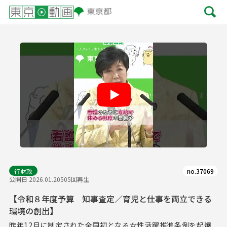
Play
行財政
no.37069
公開日 2026.01.20
505回再生
【令和８年度予算 知事査定／育児と仕事を両立できる
環境の創出】
昨年12月に制定された全国初となる女性活躍推進条例を起爆