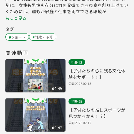
剤に、女性も男性も存分に力を発揮できる東京を創り上げてい
くためには、誰もが家庭と仕事を両立できる環境が...
もっと見る
タグ
#
ショート
#
財政・予算
関連動画
行財政
【子供たちの心に残る文化体
験をサポート！】
公開
2026.02.13
00:49
行財政
【子供たちの推しスポーツが
見つかるかも！？】
公開
2026.02.12
00:47