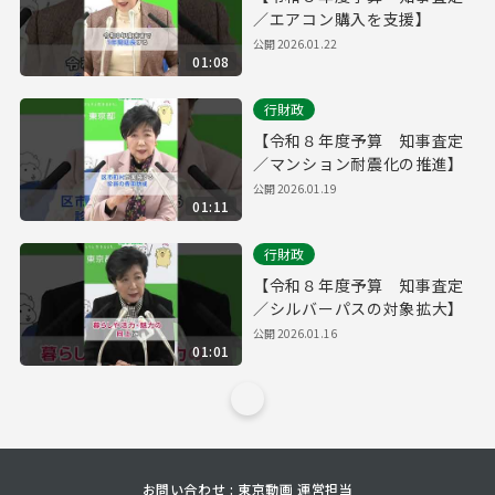
／エアコン購入を支援】
公開
2026.01.22
01:08
行財政
【令和８年度予算 知事査定
／マンション耐震化の推進】
公開
2026.01.19
01:11
行財政
【令和８年度予算 知事査定
／シルバーパスの対象拡大】
公開
2026.01.16
01:01
お問い合わせ : 東京動画 運営担当