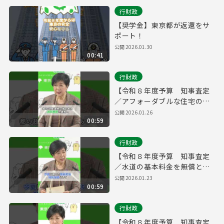
行財政
【奨学金】東京都が返還をサ
ポート！
公開
2026.01.30
00:41
行財政
【令和８年度予算 知事査定
／アフォーダブルな住宅の提
供】
公開
2026.01.26
00:59
行財政
【令和８年度予算 知事査定
／水道の基本料金を無償とす
る取組】
公開
2026.01.23
00:59
行財政
【令和８年度予算 知事査定