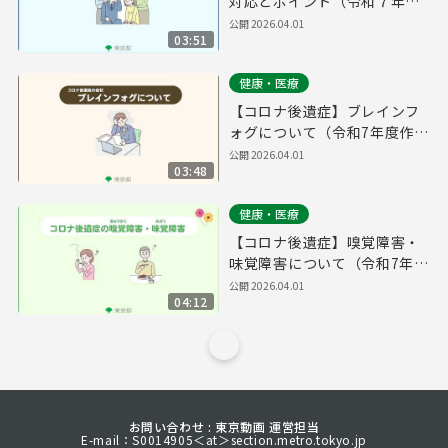
対応とポイント（令和７年度
作成）
公開
2026.04.01
03:51
健康・医療
【コロナ後遺症】ブレインフ
ォグについて（令和7年度作
成）
公開
2026.04.01
03:48
健康・医療
【コロナ後遺症】嗅覚障害・
味覚障害について（令和7年度
作成）
公開
2026.04.01
04:12
お問い合わせ : 東京動画 運営担当
E-mail：S0014905＜at＞section.metro.tokyo.jp