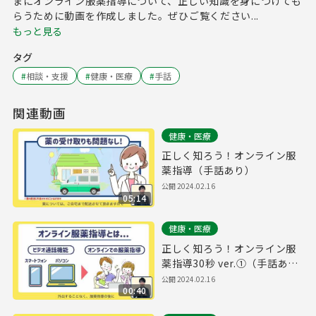
まにオンライン服薬指導について、正しい知識を身につけても
らうために動画を作成しました。ぜひご覧ください...
もっと見る
タグ
#
相談・支援
#
健康・医療
#
手話
関連動画
健康・医療
正しく知ろう！オンライン服
薬指導（手話あり）
公開
2024.02.16
05:14
健康・医療
正しく知ろう！オンライン服
薬指導30秒 ver.①（手話あ
り）
公開
2024.02.16
00:40