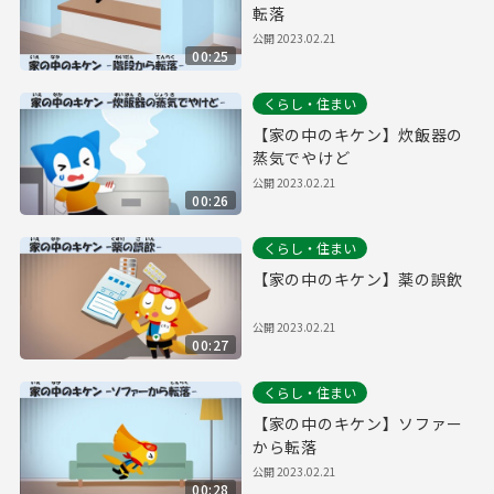
転落
公開
2023.02.21
00:25
くらし・住まい
【家の中のキケン】炊飯器の
蒸気でやけど
公開
2023.02.21
00:26
くらし・住まい
【家の中のキケン】薬の誤飲
公開
2023.02.21
00:27
くらし・住まい
【家の中のキケン】ソファー
から転落
公開
2023.02.21
00:28