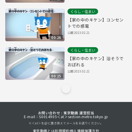
くらし・住まい
【家の中のキケン】コンセン
トでの感電
公開
2023.02.21
00:26
くらし・住まい
【家の中のキケン】浴そうで
おぼれる
公開
2023.02.21
00:25
お問い合わせ : 東京動画 運営担当
E-mail：S0014905＜at＞section.metro.tokyo.jp
※＜at＞を@に置き換えてメールをお送りください。
東京動画とは
利用規約
個人情報保護方針