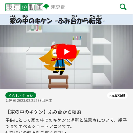
Play
くらし・住まい
no.82365
公開日 2023.02.21
283回再生
【家の中のキケン】ふみ台から転落
子供にとって家の中でのキケンな場所と注意点について、親子
で見て学べるショートアニメです。
ぜひほかの動画もご覧ください。