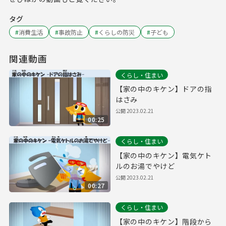
タグ
#
消費生活
#
事故防止
#
くらしの防災
#
子ども
関連動画
くらし・住まい
【家の中のキケン】ドアの指
はさみ
公開
2023.02.21
00:25
くらし・住まい
【家の中のキケン】電気ケト
ルのお湯でやけど
公開
2023.02.21
00:27
くらし・住まい
【家の中のキケン】階段から