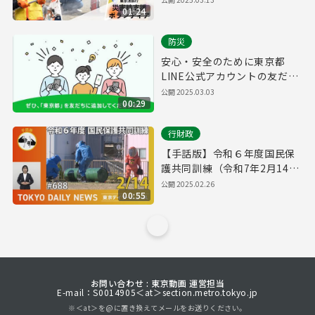
01:24
防災
安心・安全のために東京都
LINE公式アカウントの友だち
追加をお願いします！
公開
2025.03.03
00:29
行財政
【手話版】令和６年度国民保
護共同訓練（令和7年2月14日
東京デイリーニュース
公開
2025.02.26
00:55
No.688）
お問い合わせ : 東京動画 運営担当
E-mail：S0014905＜at＞section.metro.tokyo.jp
※＜at＞を@に置き換えてメールをお送りください。