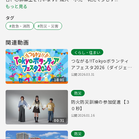
もっと見る
タグ
#
救急・消防
#
防災・災害
関連動画
くらし・住まい
つながる!!Tokyoボランティ
アフェスタ2026（ダイジェス
ト版）
公開
2026.03.31
18:01
防災
防火防災訓練の参加促進【３
０秒】
公開
2026.01.16
00:31
防災