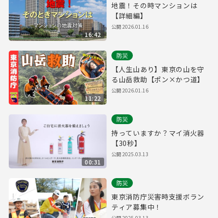
地震！その時マンションは
【詳細編】
公開
2026.01.16
16:42
防災
【人生山あり】東京の山を守
る山岳救助【ポン×かつ道】
公開
2026.01.16
11:22
防災
持っていますか？マイ消火器
【30秒】
公開
2025.03.13
00:31
防災
東京消防庁災害時支援ボラン
ティア募集中！
公開
2025.03.13