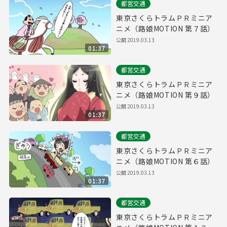
都営交通
東京さくらトラムＰＲミニア
ニメ（路娘MOTION 第７話）
公開
2019.03.13
01:37
都営交通
東京さくらトラムＰＲミニア
ニメ（路娘MOTION 第９話）
公開
2019.03.13
01:37
都営交通
東京さくらトラムＰＲミニア
ニメ（路娘MOTION 第６話）
公開
2019.03.13
01:37
都営交通
東京さくらトラムＰＲミニア