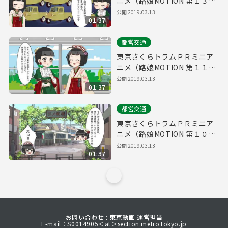
ニメ（路娘MOTION 第１３
話）
公開
2019.03.13
01:37
都営交通
東京さくらトラムＰＲミニア
ニメ（路娘MOTION 第１１
話）
公開
2019.03.13
01:37
都営交通
東京さくらトラムＰＲミニア
ニメ（路娘MOTION 第１０
話）
公開
2019.03.13
01:37
お問い合わせ : 東京動画 運営担当
E-mail：S0014905＜at＞section.metro.tokyo.jp