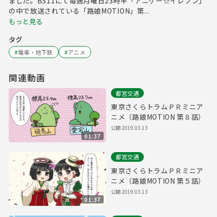
ました。BS11にて毎週月曜日23時半「アニゲー☆イレブン」
の中で放送されている「路娘MOTION」第...
もっと見る
タグ
#
電車・地下鉄
#
アニメ
関連動画
都営交通
東京さくらトラムＰＲミニア
ニメ（路娘MOTION 第８話）
公開
2019.03.13
01:37
都営交通
東京さくらトラムＰＲミニア
ニメ（路娘MOTION 第５話）
公開
2019.03.13
01:37