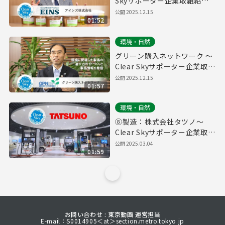
Skyサポーター企業取組紹介
～
公開
2025.12.15
01:52
環境・自然
グリーン購入ネットワーク ～
Clear Skyサポーター企業取組
紹介～
公開
2025.12.15
01:57
環境・自然
⑧製造：株式会社タツノ～
Clear Skyサポーター企業取組
紹介～
公開
2025.03.04
01:59
お問い合わせ : 東京動画 運営担当
E-mail：S0014905＜at＞section.metro.tokyo.jp