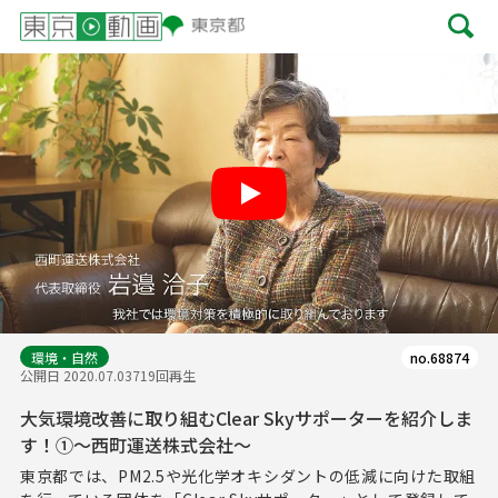
Play
環境・自然
no.68874
公開日 2020.07.03
719回再生
大気環境改善に取り組むClear Skyサポーターを紹介しま
す！①～西町運送株式会社～
東京都では、PM2.5や光化学オキシダントの低減に向けた取組