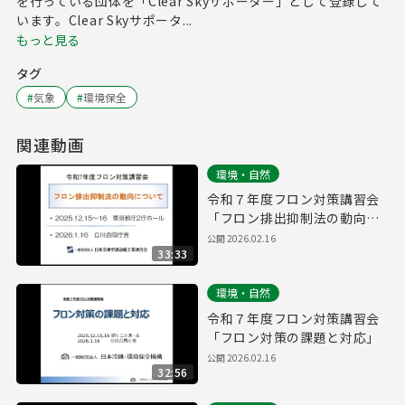
を行っている団体を「Clear Skyサポーター」として登録して
います。Clear Skyサポータ...
もっと見る
タグ
#
気象
#
環境保全
関連動画
環境・自然
令和７年度フロン対策講習会
「フロン排出抑制法の動向に
ついて」
公開
2026.02.16
33:33
環境・自然
令和７年度フロン対策講習会
「フロン対策の課題と対応」
公開
2026.02.16
32:56