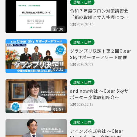
環境・自然
令和７年度フロン対策講習会
「都の取組と立入指導につい
て」
公開
2026.02.16
27:30
環境・自然
グランプリ決定！第２回Clear
Skyサポーターアワード開催
公開
2026.02.02
03:31
環境・自然
and now会社 ～Clear Skyサ
ポーター企業取組紹介～
公開
2025.12.15
01:57
環境・自然
アインズ株式会社 ～Clear