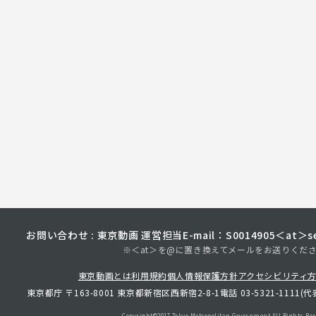
お問い合わせ : 東京動画 運営担当
E-mail：S0014905＜at＞sec
※＜at＞を@に置き換えてメールをお送りくだ
東京動画とは
利用規約
個人情報保護方針
アクセシビリティ
東京都庁 〒163-8001 東京都新宿区西新宿2-8-1
電話 03-5321-1111(代
Copyright©︎2017 Tokyo Metropolitan
Government.All Rights Res