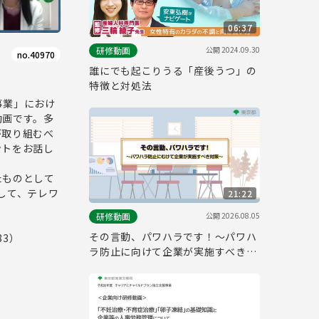
06:37
公開
2024.09.30
研修動画
no.40970
誰にでも起こりうる「産後うつ」の
特徴と対処法
事業」におけ
動画です。多
が取り組むべ
ントをお話し
たものとして
して、テレワ
21:22
公開
2026.08.05
研修動画
その言動、パワハラです！～パワハ
83）
ラ防止に向けて企業が実施すべき対
策～