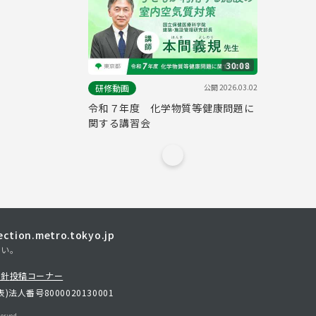
30:08
公開
2026.03.02
研修動画
令和７年度 化学物質等健康問題に
関する講習会
tion.metro.tokyo.jp
さい。
方針
投稿コーナー
表)
法人番号8000020130001
erved.