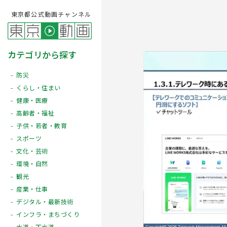
東京都公式動画チャンネル
カテゴリから探す
防災
くらし・住まい
健康・医療
高齢者・福祉
子供・若者・教育
スポーツ
文化・芸術
Play
環境・自然
観光
産業・仕事
デジタル・最新技術
インフラ・まちづくり
水道・下水道