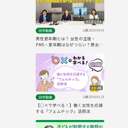
01:02:24
公開
2026.04.03
研修動画
男性更年期とは？ 女性の生理・
PMS・更年期はなぜつらい？男女の
健康課題を専門家がわかりやすく解
説！
03:49
公開
2026.03.25
研修動画
【○×で学べる！】働く女性を応援
する「フェムテック」活用法