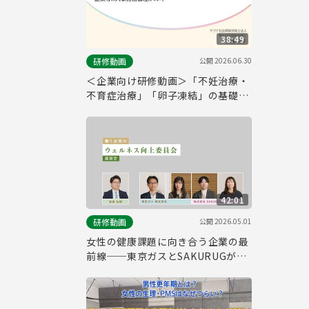
38:49
公開
2026.06.30
研修動画
＜企業向け研修動画＞「不妊治療・
不育症治療」「卵子凍結」の基礎知
識と企業等の人事労務管理について
42:01
公開
2026.05.01
研修動画
女性の健康課題に向き合う企業の最
前線──東京ガスとSAKURUGが語
る、社内制度改革・意識醸成の実例
座談会