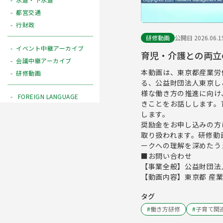
都営交通
行財政
研修動画
公開日 2026.06.1
イベント中継アーカイブ
育児・介護との両立
会議中継アーカイブ
本動画は、東京都産業労
研修動画
る、公益財団法人東京し
様な働き方の推進に向け
FOREIGN LANGUAGE
きことをお話しします。
します。
奨励金をお申し込みの方
取り扱われます。研修動
ークへの理解を深めたう
■お問い合わせ
【事業全般】公益財団法人 
【動画内容】東京都 産業労
タグ
#
働き方研修
#
子育て関