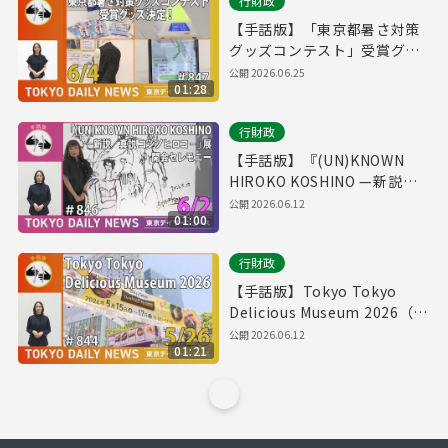
行財政
【手話版】「東京都暑さ対策
グッズコンテスト」受賞グッ
ズ決定！（令和8年6月4日 東
公開
2026.06.25
01:28
京デイリーニュース No.847）
行財政
【手話版】『(UN)KNOWN
HIROKO KOSHINO —新説／
真説 コシノヒロコ—』展 開会
公開
2026.06.12
01:00
セレモニー（令和8年6月2日
東京デイリーニュース
行財政
No.846）
【手話版】Tokyo Tokyo
Delicious Museum 2026（令
和8年5月26日 東京デイリーニ
公開
2026.06.12
01:21
ュース No.844）