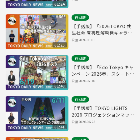
01:24
ュース No.670）
行財政
【手話版】「2026TOKYO 共
生社会 障害理解啓発キャラバ
ン」スタート！（令和8年7月
公開
2026.08.06
01:25
28日 東京デイリーニュース
No.863）
行財政
【手話版】「Edo Tokyo キャ
ンペーン 2026春」スタート！
（令和8年6月17日 東京デイリ
公開
2026.07.10
01:48
ーニュース No.852）
行財政
【手話版】TOKYO LIGHTS
2026 プロジェクションマッピ
ング国際大会（令和8年6月11
公開
2026.06.25
01:41
日 東京デイリーニュース
No.849）