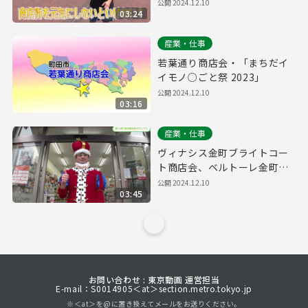
ィンビストロ祭り」
公開
2024.12.10
03:24
産業・仕事
若葉通り商店会・「まちだイ
イモノ○ごと祭 2023」
公開
2024.12.10
03:16
産業・仕事
ヴィナシス金町ブライトコー
ト商店会、ベルトーレ金町商
店会・「金町フェスタ～ハロ
公開
2024.12.10
03:45
ウィンパーティ仮装DE集ま
れ！2023～」
お問い合わせ : 東京動画 運営担当
E-mail：S0014905＜at＞section.metro.tokyo.jp
※＜at＞を@に置き換えてメールをお送りください。