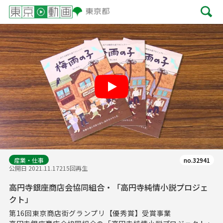
Play
産業・仕事
no.32941
公開日 2021.11.17
215回再生
高円寺銀座商店会協同組合・「高円寺純情小説プロジェ
クト」
第16回東京商店街グランプリ【優秀賞】受賞事業