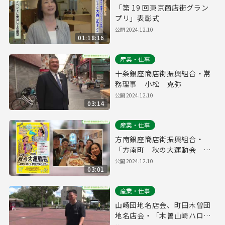
「第 19 回東京商店街グラン
プリ」表彰式
公開
2024.12.10
01:18:16
産業・仕事
十条銀座商店街振興組合・常
務理事 小松 克弥
公開
2024.12.10
03:14
産業・仕事
方南銀座商店街振興組合・
「方南町 秋の大運動会 ～
運動を通じた地域の輪づくり
公開
2024.12.10
03:01
～」
産業・仕事
山崎団地名店会、町田木曽団
地名店会・「木曽山崎ハロウ