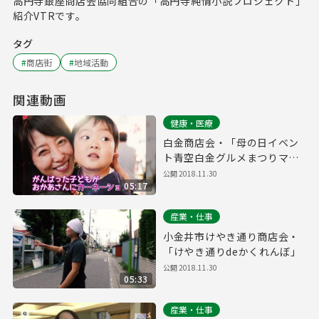
高円寺銀座商店会協同組合の「高円寺純情小説プロジェクト」
紹介VTRです。
タグ
#
商店街
#
地域活動
関連動画
健康・医療
白金商店会・「母の日イベン
ト青空白金グルメまつりマン
マミーア」
公開
2018.11.30
05:17
産業・仕事
小金井市けやき通り商店会・
「けやき通りdeかくれんぼ」
公開
2018.11.30
05:33
産業・仕事