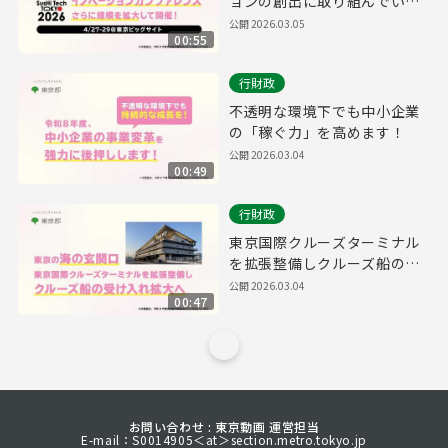
ョンの創出に取り組んでいき
ます​！
公開
2026.03.05
00:55
行財政
不透明な環境下でも中小企業
の「稼ぐ力」を高めます！
公開
2026.03.04
00:49
行財政
東京国際クルーズターミナル
を拡張整備しクルーズ船の受
け入れを拡大へ
公開
2026.03.04
00:47
お問い合わせ : 東京動画 運営担当
E-mail：S0014905＜at＞section.metro.tokyo.jp