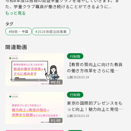
令和8年度は独自の認証学童クラブを増やしていきます。ま
た、学童クラブ職員が働き続けることができるように...
もっと見る
タグ
#
財政・予算
#
2026年度注目事業
関連動画
行財政
【教育の質向上に向けた教員
の働き方改革をさらに推
進！】
公開
2026.03.24
00:51
行財政
東京の国際的プレゼンスをも
っと向上！魅力向上と発信の
強化で、世界から投資をさら
公開
2026.03.24
01:05
に呼び込みます。