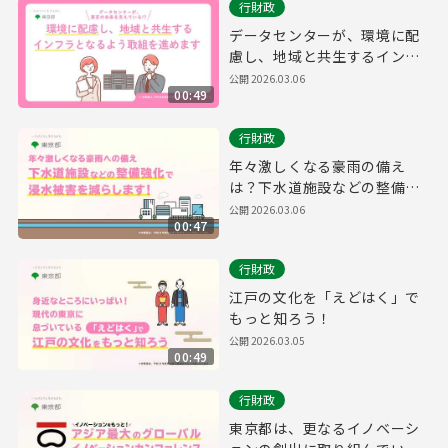
行財政
データセンターが、環境に配
慮し、地域と共生するインフ
ラとなるよう、取組を進めま
公開
2026.03.06
00:49
す。
行財政
年々激しくなる豪雨の備え
は？下水道施設などの整備を
強化することで浸水被害を減
公開
2026.03.06
00:47
らします！
行財政
江戸の文化を「えどはく」で
もっと知ろう！
公開
2026.03.05
00:49
行財政
東京都は、更なるイノベーシ