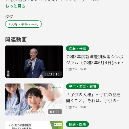
もっと見る
タグ
#
人権・平等・平和
関連動画
産業・仕事
令和8年度就職差別解消シンポ
ジウム（令和8年6月4日(木)開
催）
公開
2026.07.01
01:33:16
子供・若者・教育
「子供の人権」～子供の話を
聞くこと。それは、子供の人
権を守ること。～
公開
2026.06.01
01:00
健康・医療