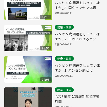
ハンセン病問題をしっていま
すか_３ 国立ハンセン病資料
館のご紹介と残された課題
公開
2026.06.11
07:15
健康・医療
ハンセン病問題をしっていま
すか_２ 日本におけるハンセ
ン病政策
公開
2026.06.11
11:53
健康・医療
ハンセン病問題をしっていま
すか_１ ハンセン病とは
公開
2026.06.11
04:05
産業・仕事
令和8年度 就職差別解消促進
月間
公開
2026.06.01