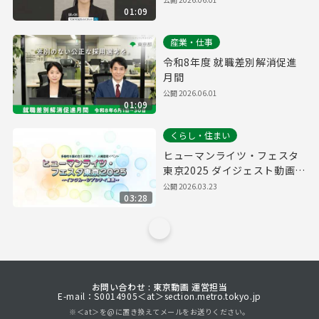
01:09
産業・仕事
令和8年度 就職差別解消促進
月間
公開
2026.06.01
01:09
くらし・住まい
ヒューマンライツ・フェスタ
東京2025 ダイジェスト動画
（ショートver.）
公開
2026.03.23
03:28
お問い合わせ : 東京動画 運営担当
E-mail：S0014905＜at＞section.metro.tokyo.jp
※＜at＞を@に置き換えてメールをお送りください。