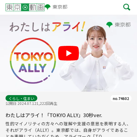
Play
くらし・住まい
no.74602
公開日 2024.07.12
1,222回再生
わたしはアライ！「TOKYO ALLY」30秒ver.
性的マイノリティの方々への理解や支援の意思を表明する人、
それがアライ（ALLY）。東京都では、自身がアライであるこ
とを表明していただくため、アライマーク「TO...