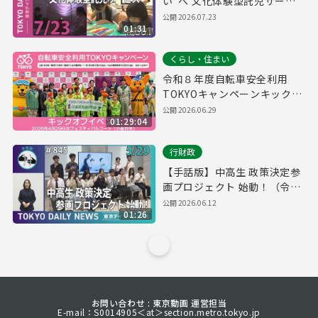
い”へ 文化体験型託児サービ
ス（令和8年7月23日 東京デイ
公開
2026.07.23
01:31
リーニュース No.861）
くらし・住まい
令和８年度自転車安全利用
TOKYOキャンペーンキックオ
フイベント
公開
2026.06.29
01:29:04
行財政
【手話版】中高生 政策決定参
画プロジェクト 始動！（令和
8年5月29日 東京デイリーニュ
公開
2026.06.12
01:26
ース No.845）
お問い合わせ : 東京動画 運営担当
E-mail：S0014905＜at＞section.metro.tokyo.jp