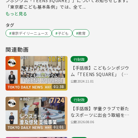
ンポジウム「TEENS SQUARE」」についてお知らせします。
「東京都こども基本条例」では、全て...
もっと見る
タグ
#
東京デイリーニュース
#
子ども
#
教育
関連動画
行財政
【手話版】こどもシンポジウ
ム「TEENS SQUARE」（令
和6年10月24日 東京デイリー
公開
2024.11.01
01:38
ニュース No.621）
行財政
【手話版】学童クラブで新た
なスポーツに出会う取組を開
始！（令和8年7月24日 東京デ
公開
2026.08.06
01:01
イリーニュース No.862）