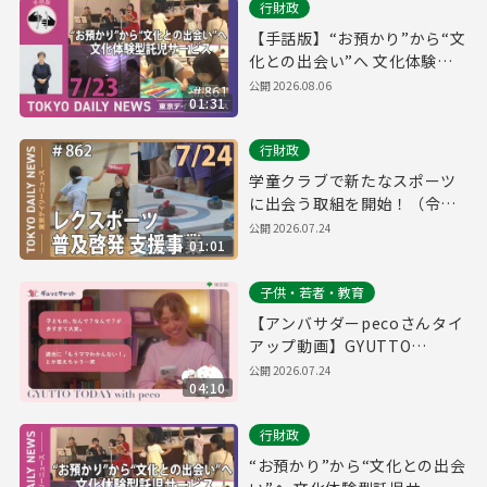
行財政
【手話版】“お預かり”から“文
化との出会い”へ 文化体験型
託児サービス（令和8年7月23
公開
2026.08.06
01:31
日 東京デイリーニュース
No.861）
行財政
学童クラブで新たなスポーツ
に出会う取組を開始！（令和8
年7月24日 東京デイリーニュ
公開
2026.07.24
01:01
ース No.862）
子供・若者・教育
【アンバサダーpecoさんタイ
アップ動画】GYUTTO
TODAY
公開
2026.07.24
04:10
行財政
“お預かり”から“文化との出会