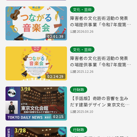
文化・芸術
障害者の文化芸術活動の発表
の場提供事業「令和7年度第2
回つながる音楽会」
公開
2026.03.26
02:01:39
文化・芸術
障害者の文化芸術活動の発表
の場提供事業「令和7年度第1
回つながる音楽会」
公開
2025.12.26
02:24:29
行財政
【手話版】奇跡の音響を生み
だす建築デザイン 東京文化会
館（令和7年3月28日 東京デイ
公開
2025.04.10
02:15
リーニュース特別版）
行財政