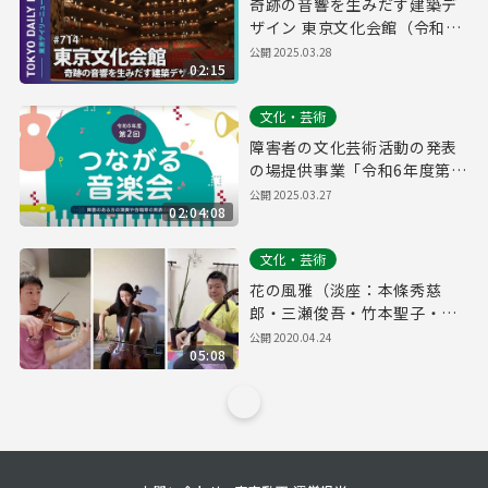
奇跡の音響を生みだす建築デ
ザイン 東京文化会館（令和7
年3月28日 東京デイリーニュ
公開
2025.03.28
02:15
ース特別版）
文化・芸術
障害者の文化芸術活動の発表
の場提供事業「令和6年度第2
回つながる音楽会」
公開
2025.03.27
02:04:08
文化・芸術
花の風雅（淡座：本條秀慈
郎・三瀬俊吾・竹本聖子・桑
原ゆう）
公開
2020.04.24
05:08