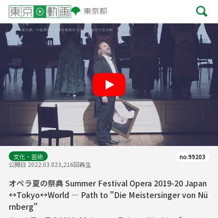
Play
文化・芸術
no.99203
公開日 2022.03.02
3,216回再生
オペラ夏の祭典 Summer Festival Opera 2019-20 Japan
↔Tokyo↔World ― Path to "Die Meistersinger von Nü
rnberg"