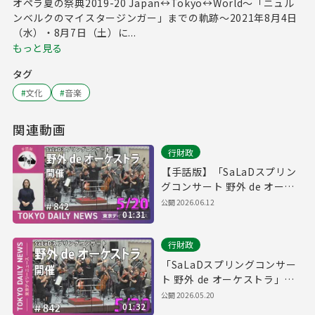
オペラ夏の祭典2019-20 Japan↔Tokyo↔World～「ニュル
ンベルクのマイスタージンガー」までの軌跡～2021年8月4日
（水）・8月7日（土）に...
もっと見る
タグ
#
文化
#
音楽
関連動画
行財政
【手話版】「SaLaDスプリン
グコンサート 野外 de オーケ
ストラ」開催（令和8年5月20
公開
2026.06.12
01:31
日 東京デイリーニュース
No.842）
行財政
「SaLaDスプリングコンサー
ト 野外 de オーケストラ」開
催（令和8年5月20日 東京デイ
公開
2026.05.20
01:32
リーニュース No.842）