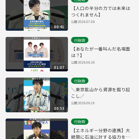
【人口の半分の力では未来は
つくれません】
公開
2026.07.06
00:41
行財政
【あなたが一番叫んだ名場面
は？】
公開
2026.06.26
01:07
行財政
＼東京鉱山から資源を掘り起
こし／
公開
2026.06.19
00:53
行財政
【エネルギー分野の連携】大
統領に石油に対する協力を依