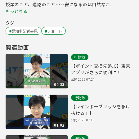
授業のこと、進路のこと…不安になるのは自然なこ...
もっと見る
タグ
#
都知事記者会見
#
ショート
関連動画
行財政
【ポイント交換先追加】東京
アプリがさらに便利に！
公開
2026.07.24
00:33
行財政
【レインボーブリッジを駆け
抜ける！】
公開
2026.07.10
01:02
行財政