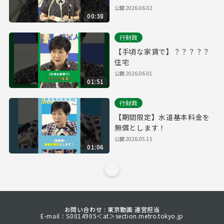
頼
公開
2026.06.02
00:38
行財政
【手頃な家賃で】？？？？？
住宅
公開
2026.06.01
01:51
行財政
【期間限定】水道基本料金を
無償とします！
公開
2026.05.15
01:06
お問い合わせ : 東京動画 運営担当
E-mail：S0014905＜at＞section.metro.tokyo.jp