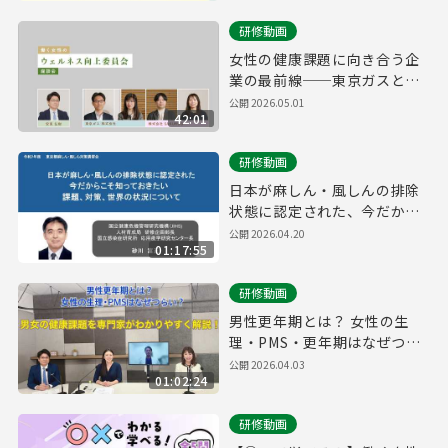
研修動画
女性の健康課題に向き合う企
業の最前線──東京ガスと
SAKURUGが語る、社内制度
公開
2026.05.01
42:01
改革・意識醸成の実例座談会
研修動画
日本が麻しん・風しんの排除
状態に認定された、今だから
こそ知っておきたい課題、対
公開
2026.04.20
01:17:55
策、世界の状況について
研修動画
男性更年期とは？ 女性の生
理・PMS・更年期はなぜつら
い？男女の健康課題を専門家
公開
2026.04.03
01:02:24
がわかりやすく解説！
研修動画