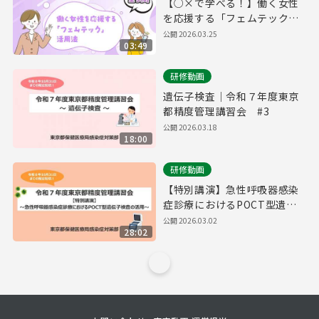
【○×で学べる！】働く女性
を応援する「フェムテック」
活用法
公開
2026.03.25
03:49
研修動画
遺伝子検査｜令和７年度東京
都精度管理講習会 #3
公開
2026.03.18
18:00
研修動画
【特別講演】急性呼吸器感染
症診療におけるPOCT型遺伝
子検査の活用｜令和７年度東
公開
2026.03.02
28:02
京都精度管理講習会 #6