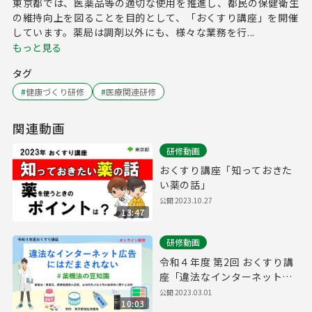
東京都では、医薬品等の適切な使用を推進し、都民の保健衛生
の維持向上を図ることを目的として、「おくすり講座」を開催
しています。薬局は調剤以外にも、様々な業務を行...
もっと見る
タグ
#
健康づくり研修
#
医療関連研修
関連動画
研修動画
おくすり講座「知っておきた
い薬の話」
公開
2023.10.27
13:47
研修動画
令和４年度 第2回 おくすり講
座「違法なインターネット広
告にはだまされない ＃薬機法
公開
2023.03.01
10:03
の豆知識」