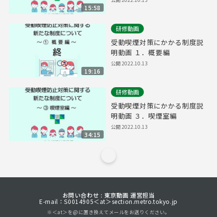
15:58
研修動画
受動喫煙対策にかかる制度説
明動画 １．概要編
公開
2022.10.13
19:16
研修動画
受動喫煙対策にかかる制度説
明動画 ３．喫煙室編
公開
2022.10.13
34:15
お問い合わせ : 東京動画 運営担当
E-mail：S0014905＜at＞section.metro.tokyo.jp
※＜at＞を@に置き換えてメールをお送りください。