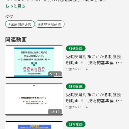
もっと見る
タグ
#
医療関連研修
#
建物管理研修
関連動画
研修動画
受動喫煙対策にかかる制度説
明動画 ４．技術的基準編（①
全編）
公開
2022.10.14
55:13
研修動画
受動喫煙対策にかかる制度説
明動画 ４．技術的基準編（⑤
喫煙室設置の好事例⑥喫煙室
公開
2022.10.14
15:18
設置後の運用の際の留意点⑦
屋外喫煙所 ⑧問題と解決策
研修動画
例）