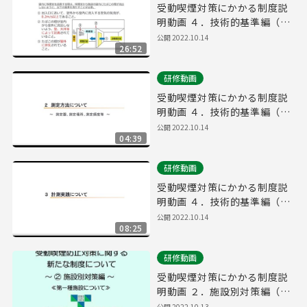
受動喫煙対策にかかる制度説
明動画 ４．技術的基準編（②
健康増進法における技術的基
公開
2022.10.14
26:52
準）
研修動画
受動喫煙対策にかかる制度説
明動画 ４．技術的基準編（③
測定方法）
公開
2022.10.14
04:39
研修動画
受動喫煙対策にかかる制度説
明動画 ４．技術的基準編（④
計測実践）
公開
2022.10.14
08:25
研修動画
受動喫煙対策にかかる制度説
明動画 ２．施設別対策編（①
第一種）
公開
2022.10.13