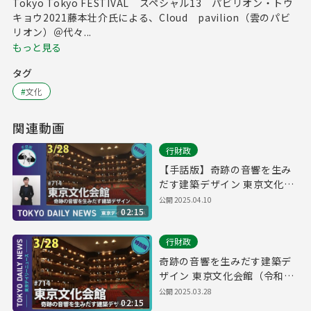
Tokyo Tokyo FESTIVAL スペシャル13 パビリオン・トウ
キョウ2021藤本壮介氏による、Cloud pavilion（雲のパビ
リオン）＠代々...
もっと見る
タグ
#
文化
関連動画
行財政
【手話版】奇跡の音響を生み
だす建築デザイン 東京文化会
館（令和7年3月28日 東京デイ
公開
2025.04.10
02:15
リーニュース特別版）
行財政
奇跡の音響を生みだす建築デ
ザイン 東京文化会館（令和7
年3月28日 東京デイリーニュ
公開
2025.03.28
02:15
ース特別版）