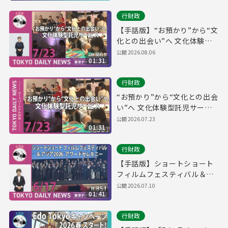
行財政
【手話版】“お預かり”から“文
化との出会い”へ 文化体験型
託児サービス（令和8年7月23
公開
2026.08.06
01:31
日 東京デイリーニュース
No.861）
行財政
“お預かり”から“文化との出会
い”へ 文化体験型託児サービ
ス（令和8年7月23日 東京デイ
公開
2026.07.23
01:31
リーニュース No.861）
行財政
【手話版】ショートショート
フィルムフェスティバル＆ア
ジア2026 アワードセレモニー
公開
2026.07.10
01:41
（令和8年6月17日 東京デイリ
ーニュース No.851）
行財政