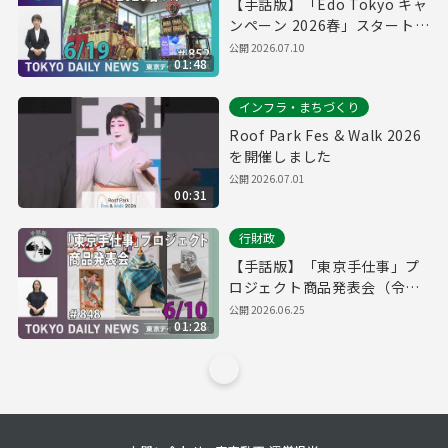
【手話版】「Edo Tokyo キャ
ンペーン 2026春」スタート！
（令和8年6月17日 東京デイリ
公開
2026.07.10
01:48
ーニュース No.852）
インフラ・まちづくり
Roof Park Fes & Walk 2026
を開催しました
公開
2026.07.01
00:31
行財政
【手話版】「東京手仕事」プ
ロジェクト商品発表会（令和8
年6月10日 東京デイリーニュ
公開
2026.06.25
01:28
ース No.848）