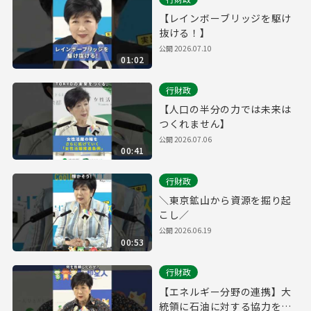
【レインボーブリッジを駆け
抜ける！】
公開
2026.07.10
01:02
行財政
【人口の半分の力では未来は
つくれません】
公開
2026.07.06
00:41
行財政
＼東京鉱山から資源を掘り起
こし／
公開
2026.06.19
00:53
行財政
【エネルギー分野の連携】大
統領に石油に対する協力を依