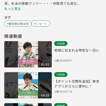
涙、水泳の感動ワンツー・・・何度見ても涙な...
もっと見る
タグ
#
都知事記者会見
#
ショート
関連動画
行財政
笑顔に包まれる特別な一日に
公開
2026.08.07
01:02
行財政
【ポイント交換先追加】東京
アプリがさらに便利に！
公開
2026.07.24
00:33
行財政