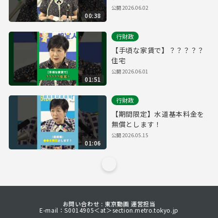
頼
公開
2026.06.02
00:38
行財政
【手頃な家賃で】？？？？？
住宅
公開
2026.06.01
01:51
行財政
【期間限定】水道基本料金を
無償とします！
公開
2026.05.15
01:06
お問い合わせ : 東京動画 運営担当
E-mail：S0014905＜at＞section.metro.tokyo.jp