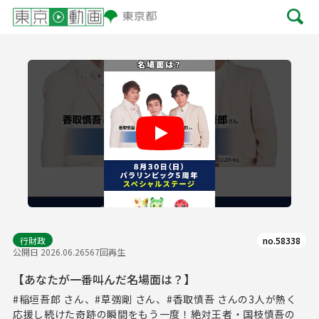
Play
行財政
no.58338
公開日 2026.06.26
567回再生
【あなたが一番叫んだ名場面は？】
#稲垣吾郎 さん、#草彅剛 さん、#香取慎吾 さんの3人が熱く
応援し続けた奇跡の瞬間をもう一度！絶対王者・国枝慎吾の