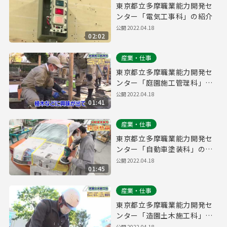
東京都立多摩職業能力開発セ
ンター「電気工事科」の紹介
公開
2022.04.18
02:02
産業・仕事
東京都立多摩職業能力開発セ
ンター「庭園施工管理科」の
紹介
公開
2022.04.18
01:41
産業・仕事
東京都立多摩職業能力開発セ
ンター「自動車塗装科」の紹
介
公開
2022.04.18
01:45
産業・仕事
東京都立多摩職業能力開発セ
ンター「造園土木施工科」の
紹介
公開
2022.04.18