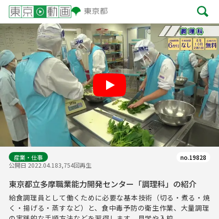
Play
産業・仕事
no.19828
公開日 2022.04.18
3,754回再生
東京都立多摩職業能力開発センター「調理科」の紹介
給食調理員として働くために必要な基本技術（切る・煮る・焼
く・揚げる・蒸すなど）と、食中毒予防の衛生作業、大量調理
の実践的な手順方法などを習得します。見学や入校...