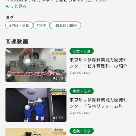
もっと見る
タグ
#
相談・支援
#
学校
#
職業能力開発
関連動画
産業・仕事
東京都立多摩職業能力開発セ
ンター「ビル管理科」の紹介
公開
2022.04.18
01:30
産業・仕事
東京都立多摩職業能力開発セ
ンター「住宅リフォーム科」
の紹介
公開
2022.04.18
01:52
産業・仕事