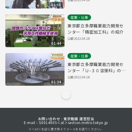
01:10
産業・仕事
東京都立多摩職業能力開発セ
ンター「精密加工科」の紹介
公開
2022.04.18
01:44
産業・仕事
東京都立多摩職業能力開発セ
ンター「Ｕ-３０溶接科」の紹
介
公開
2022.04.18
01:34
お問い合わせ : 東京動画 運営担当
E-mail：S0014905＜at＞section.metro.tokyo.jp
※＜at＞を@に置き換えてメールをお送りください。