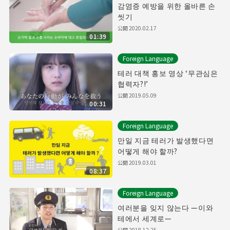
감염증 예방을 위한 올바른 손
씻기
公開
2020.02.17
01:39
Foreign Language
테러 대책 홍보 영상 ‘무관심은
협력자?!’
公開
2019.05.09
00:31
Foreign Language
만일 지금 테러가 발생했다면
어떻게 해야 할까?
公開
2019.03.01
08:37
Foreign Language
여러분을 잊지 않는다 —이와
테에서 세계로—
公開
2018.12.25