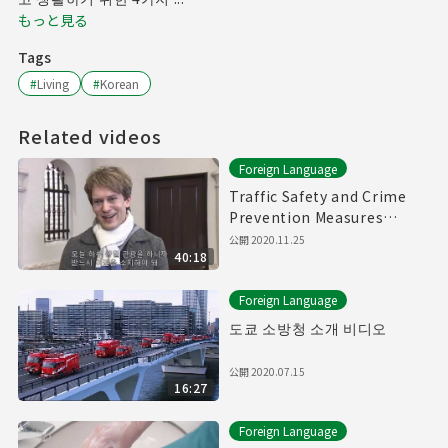
もっと見る
Tags
#
Living
#
Korean
Related videos
Foreign Language
Traffic Safety and Crime
Prevention Measures
Videos (Korean Subtitle)
公開
2020.11.25
40:18
Foreign Language
도쿄 소방청 소개 비디오
公開
2020.07.15
16:27
Foreign Language