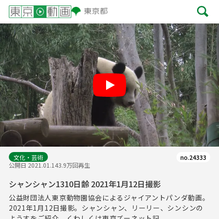
Play
文化・芸術
no.24333
公開日 2021.01.14
3.9万回再生
シャンシャン1310日齢 2021年1月12日撮影
公益財団法人東京動物園協会によるジャイアントパンダ動画。
2021年1月12日撮影。シャンシャン、リーリー、シンシンの
ようすをご紹介。くわしくは東京ズーネット記...