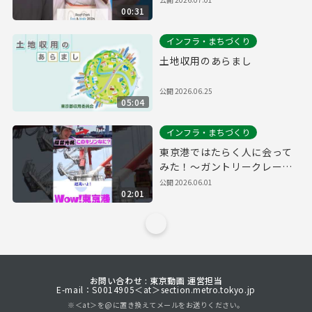
00:31
インフラ・まちづくり
土地収用のあらまし
公開
2026.06.25
05:04
インフラ・まちづくり
東京港ではたらく人に会って
みた！～ガントリークレーン
編～
公開
2026.06.01
02:01
お問い合わせ : 東京動画 運営担当
E-mail：S0014905＜at＞section.metro.tokyo.jp
※＜at＞を@に置き換えてメールをお送りください。