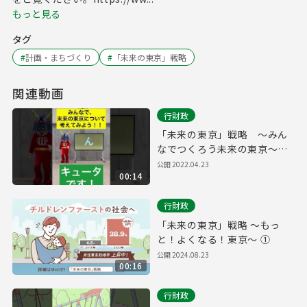
もっと見る
タグ
#
計画・まちづくり
#
「未来の東京」戦略
関連動画
行財政
「未来の東京」戦略 ～みん
なでつくろう未来の東京～
2030年・SDGsを実現【キュ
公開
2022.04.23
00:14
ータ編】
行財政
「未来の東京」戦略 ～もっ
と！よくなる！東京～ ①
公開
2024.08.23
00:16
行財政