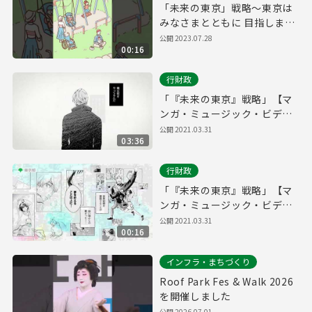
「未来の東京」戦略～東京は
みなさまとともに 目指します
～
公開
2023.07.28
00:16
行財政
「『未来の東京』戦略」【マ
ンガ・ミュージック・ビデ
オ】
公開
2021.03.31
03:36
行財政
「『未来の東京』戦略」【マ
ンガ・ミュージック・ビデ
オ】（15秒版）
公開
2021.03.31
00:16
インフラ・まちづくり
Roof Park Fes & Walk 2026
を開催しました
公開
2026.07.01