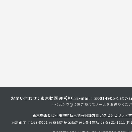
お問い合わせ : 東京動画 運営担当
E-mail：S0014905＜at＞sec
※＜at＞を@に置き換えてメールをお送りくだ
東京動画とは
利用規約
個人情報保護方針
アクセシビリティ
東京都庁 〒163-8001 東京都新宿区西新宿2-8-1
電話 03-5321-1111(代
Copyright©︎2017 Tokyo Metropolitan
Government.All Rights Res