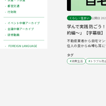
都営交通
行財政
くらし・住まい
公開日 2024
イベント中継アーカイブ
学んで実践 防ごう
会議中継アーカイブ
約編～」【字幕版】
研修動画
不動産業者から自宅マン
住人の良からぬ噂も耳に
FOREIGN LANGUAGE
タグ
#
消費生活
#
トラブル防