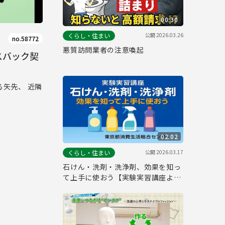
00:30
公開
2026.03.26
くらし・住まい
no.58772
悪質訪問業者の注意喚起
スバック契
矢先、 近隣
02:02
公開
2026.03.17
くらし・住まい
石けん・洗剤・洗浄剤、効果を知っ
て上手に使おう【実験実習講座よ
り】