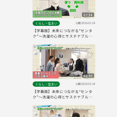
07:58
公開
2026.03.24
くらし・住まい
【字幕版】未来につながる“センタ
ク”～洗濯の心得とサステナブルフ
ァッション～【衣類のエシカル消費
（サステナブルファッション）編】
08:43
公開
2026.03.24
くらし・住まい
【字幕版】未来につながる“センタ
ク”～洗濯の心得とサステナブルフ
ァッション～【商業クリーニングで
の注意点編】