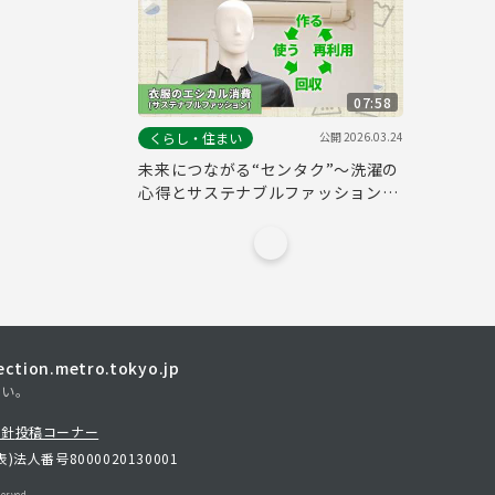
07:58
公開
2026.03.24
くらし・住まい
未来につながる“センタク”～洗濯の
心得とサステナブルファッション～
【衣類のエシカル消費（サステナブ
ルファッション）編】
tion.metro.tokyo.jp
さい。
方針
投稿コーナー
表)
法人番号8000020130001
erved.