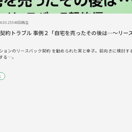
.03.25
548回再生
！契約トラブル 事例２「自宅を売ったその後は…～リー
ションのリースバック契約 を勧められた実と幸子。前向きに検討する
する…。
止