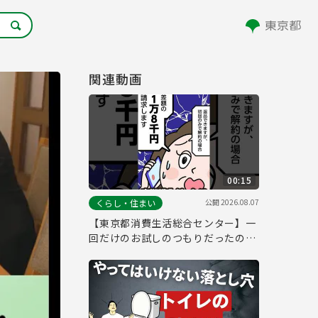
関連動画
00:15
公開
2026.08.07
くらし・住まい
【東京都消費生活総合センター】一
回だけのお試しのつもりだったの
に…定期購入編