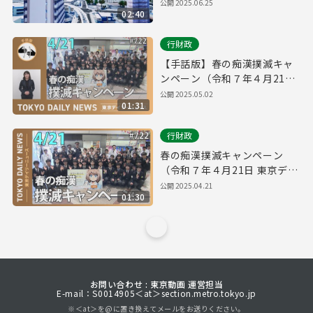
ージ
公開
2025.06.25
02:40
行財政
【手話版】春の痴漢撲滅キャ
ンペーン（令和７年４月21日
東京デイリーニュース
公開
2025.05.02
01:31
No.722）
行財政
春の痴漢撲滅キャンペーン
（令和７年４月21日 東京デイ
リーニュース No.722）
公開
2025.04.21
01:30
お問い合わせ : 東京動画 運営担当
E-mail：S0014905＜at＞section.metro.tokyo.jp
※＜at＞を@に置き換えてメールをお送りください。