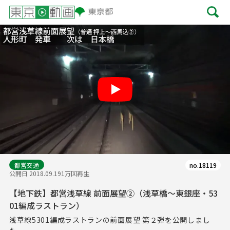
Play
都営交通
no.18119
公開日 2018.09.19
1万回再生
【地下鉄】都営浅草線 前面展望②（浅草橋～東銀座・53
01編成ラストラン）
浅草線5301編成ラストランの前面展望 第２弾を公開しまし