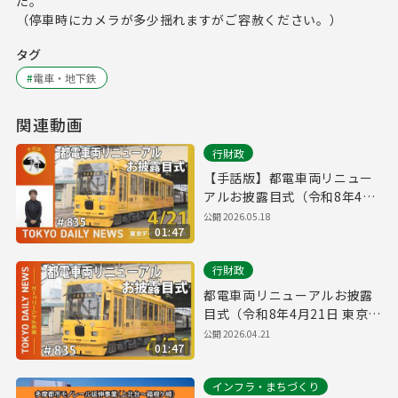
た。
（停車時にカメラが多少揺れますがご容赦ください。）
タグ
#
電車・地下鉄
関連動画
行財政
【手話版】都電車両リニュー
アルお披露目式（令和8年4月
21日 東京デイリーニュース
公開
2026.05.18
01:47
No.835）
行財政
都電車両リニューアルお披露
目式（令和8年4月21日 東京デ
イリーニュース No.835）
公開
2026.04.21
01:47
インフラ・まちづくり