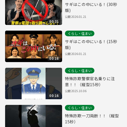
サギはこの中にいる！(30秒
版)
公開
2026.01.21
00:31
くらし・住まい
サギはこの中にいる！(15秒
版)
公開
2026.01.21
00:16
くらし・住まい
特殊詐欺警察官名乗りに注
意！！（縦型15秒）
公開
2025.10.06
00:16
くらし・住まい
特殊詐欺一刀両断！！（縦型
15秒）