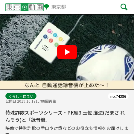
Play
くらし・住まい
no.74286
公開日 2019.10.17
1,788回再生
特殊詐欺スポーツシリーズ・PK編3 玉佐 廉造(だまさ れ
んぞう)と「録音機」
映像で特殊詐欺の手口や対策などのお役立ち情報をお届けしま