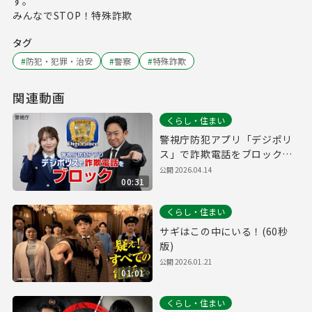
す。
みんなでSTOP！特殊詐欺
タグ
#
防犯・犯罪・治安
#
警察
#
特殊詐欺
関連動画
くらし・住まい
警視庁防犯アプリ「デジポリ
ス」で詐欺電話をブロック！
（30秒版）
公開
2026.04.14
00:31
くらし・住まい
サギはこの中にいる！(60秒
版)
公開
2026.01.21
01:01
くらし・住まい