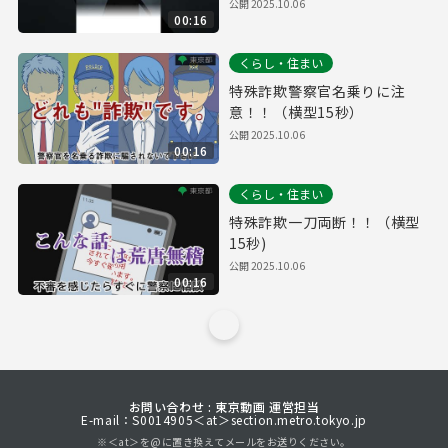
公開
2025.10.06
00:16
くらし・住まい
特殊詐欺警察官名乗りに注
意！！（横型15秒）
公開
2025.10.06
00:16
くらし・住まい
特殊詐欺一刀両断！！（横型
15秒)
公開
2025.10.06
00:16
お問い合わせ : 東京動画 運営担当
E-mail：S0014905＜at＞section.metro.tokyo.jp
※＜at＞を@に置き換えてメールをお送りください。