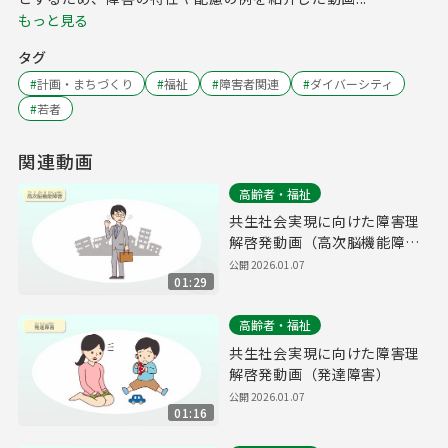
もっと見る
タグ
#
計画・まちづくり
#
福祉
#
障害者関連
#
ダイバーシティ
#
若者
関連動画
高齢者・福祉
共生社会実現に向けた障害理
解啓発動画（高次脳機能障
害）
公開
2026.01.07
01:29
高齢者・福祉
共生社会実現に向けた障害理
解啓発動画（発達障害）
公開
2026.01.07
01:16