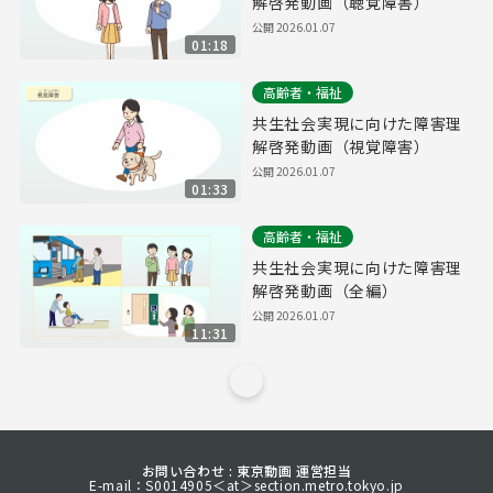
解啓発動画（聴覚障害）
公開
2026.01.07
01:18
高齢者・福祉
共生社会実現に向けた障害理
解啓発動画（視覚障害）
公開
2026.01.07
01:33
高齢者・福祉
共生社会実現に向けた障害理
解啓発動画（全編）
公開
2026.01.07
11:31
お問い合わせ : 東京動画 運営担当
E-mail：S0014905＜at＞section.metro.tokyo.jp