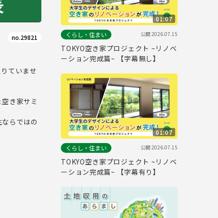
01:07
公開
2026.07.15
くらし・住まい
no.29821
TOKYO空き家プロジェクト ~リノベ
ーション完成篇~ 【字幕無し】
足りていませ
ょ空き家サミ
生ならではの
01:07
公開
2026.07.15
くらし・住まい
TOKYO空き家プロジェクト ~リノベ
ーション完成篇~ 【字幕有り】