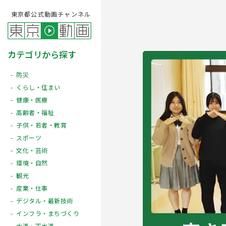
東京都公式動画チャンネル
カテゴリから探す
防災
くらし・住まい
健康・医療
高齢者・福祉
子供・若者・教育
スポーツ
文化・芸術
Play
環境・自然
観光
産業・仕事
デジタル・最新技術
インフラ・まちづくり
水道・下水道