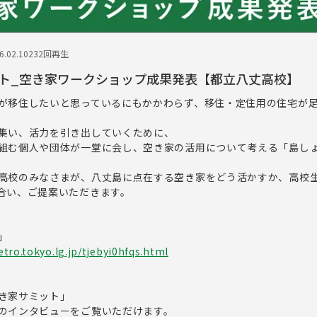
.02.10
232回再生
ト_空き家ワークショップ成果発表【都立八丈高校】
が移住したいと思っているにもかかわらず、移住・定住用の住宅が
集い、活力を引き出していくために、
組む個人や団体が一堂に会し、空き家の活用について考える「島し
高校のみなさまが、八丈島に点在する空き家をどう活かすか、高校
合い、ご提案いただきます。
」
tro.tokyo.lg.jp/tjebyi0hfqs.html
き家サミット」
のインタビューをご覧いただけます。