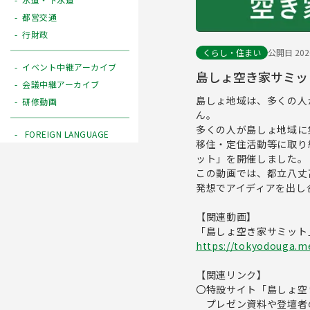
都営交通
行財政
くらし・住まい
公開日 2026
イベント中継アーカイブ
島しょ空き家サミッ
会議中継アーカイブ
島しょ地域は、多くの人
研修動画
ん。
多くの人が島しょ地域に
FOREIGN LANGUAGE
移住・定住活動等に取り
ット」を開催しました。
この動画では、都立八丈
発想でアイディアを出し
【関連動画】
「島しょ空き家サミット
https://tokyodouga.me
【関連リンク】
〇特設サイト「島しょ空
プレゼン資料や登壇者