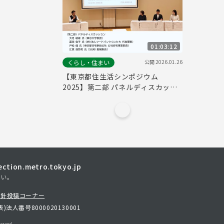
01:03:12
公開
2026.01.26
くらし・住まい
【東京都住生活シンポジウム
2025】第二部 パネルディスカッシ
ョン
tion.metro.tokyo.jp
さい。
方針
投稿コーナー
表)
法人番号8000020130001
erved.