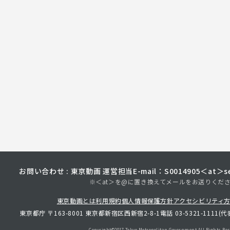
お問い合わせ : 東京動画 運営担当
E-mail：S0014905＜at＞sec
※＜at＞を@に置き換えてメールをお送りくだ
東京動画とは
利用規約
個人情報保護方針
アクセシビリティ
東京都庁 〒163-8001 東京都新宿区西新宿2-8-1
電話 03-5321-1111(代
Copyright©︎2017 Tokyo Metropolitan
Government.All Rights Res