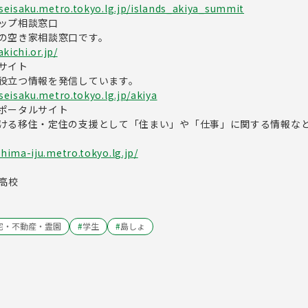
seisaku.metro.tokyo.lg.jp/islands_akiya_summit
ップ相談窓口
の空き家相談窓口です。
kichi.or.jp/
サイト
役立つ情報を発信しています。
seisaku.metro.tokyo.lg.jp/akiya
ポータルサイト
ける移住・定住の支援として「住まい」や「仕事」に関する情報な
hima-iju.metro.tokyo.lg.jp/
丈高校
宅・不動産・霊園
#
学生
#
島しょ