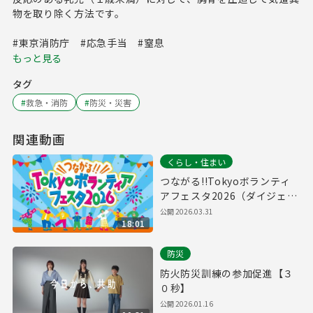
物を取り除く方法です。
#東京消防庁 #応急手当 #窒息
もっと見る
タグ
#
救急・消防
#
防災・災害
関連動画
くらし・住まい
つながる!!Tokyoボランティ
アフェスタ2026（ダイジェス
ト版）
公開
2026.03.31
18:01
防災
防火防災訓練の参加促進【３
０秒】
公開
2026.01.16