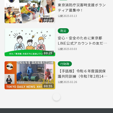
東京消防庁災害時支援ボラン
ティア募集中！
公開
2025.03.13
01:24
防災
安心・安全のために東京都
LINE公式アカウントの友だち
追加をお願いします！
公開
2025.03.03
00:29
行財政
【手話版】令和６年度国民保
護共同訓練（令和7年2月14日
東京デイリーニュース
公開
2025.02.26
00:55
No.688）