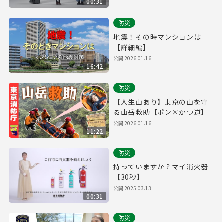
00:31
防災
地震！その時マンションは
【詳細編】
公開
2026.01.16
16:42
防災
【人生山あり】東京の山を守
る山岳救助【ポン×かつ道】
公開
2026.01.16
11:22
防災
持っていますか？マイ消火器
【30秒】
公開
2025.03.13
00:31
防災