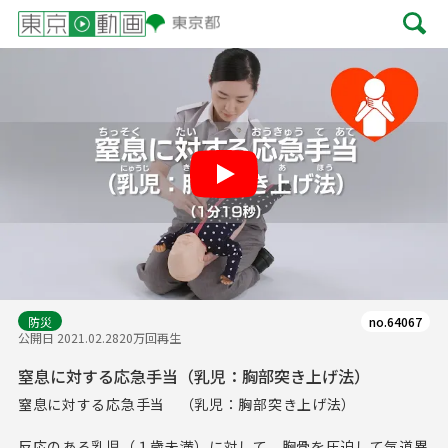
Play
防災
no.64067
公開日 2021.02.28
20万回再生
窒息に対する応急手当（乳児：胸部突き上げ法）
窒息に対する応急手当 （乳児：胸部突き上げ法）
反応のある乳児（１歳未満）に対して、胸骨を圧迫して気道異