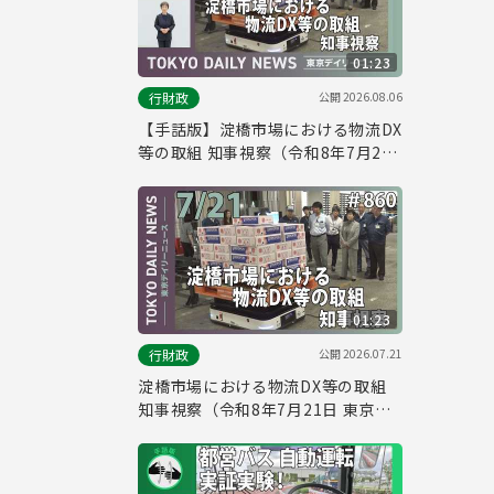
01:23
公開
2026.08.06
行財政
【手話版】淀橋市場における物流DX
等の取組 知事視察（令和8年7月21
日 東京デイリーニュース No.860）
01:23
公開
2026.07.21
行財政
淀橋市場における物流DX等の取組
知事視察（令和8年7月21日 東京デ
イリーニュース No.860）