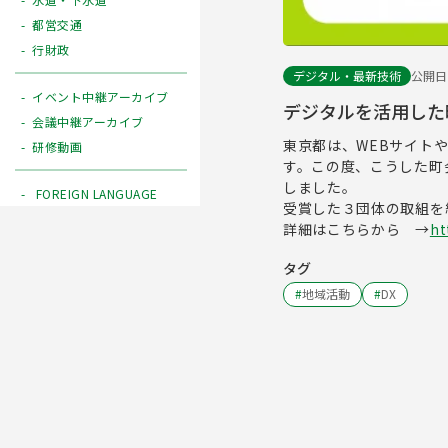
都営交通
行財政
デジタル・最新技術
公開日 2
イベント中継アーカイブ
デジタルを活用した
会議中継アーカイブ
東京都は、WEBサイト
研修動画
す。この度、こうした町
しました。
FOREIGN LANGUAGE
受賞した３団体の取組を
詳細はこちらから →
ht
タグ
#
地域活動
#
DX