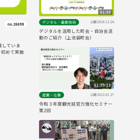
01:35
公開
2024.12.26
デジタル・最新技術
no.26698
デジタルを活用した町会・自治会活
動のご紹介（上池袋町会）
援していま
を初めて実施
01:35:23
公開
2022.01.27
産業・仕事
令和３年度観光経営力強化セミナー
第2回