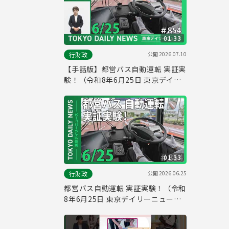
01:33
公開
2026.07.10
行財政
【手話版】都営バス自動運転 実証実
験！（令和8年6月25日 東京デイリ
ーニュース No.854）
01:33
公開
2026.06.25
行財政
都営バス自動運転 実証実験！（令和
8年6月25日 東京デイリーニュース
No.854）