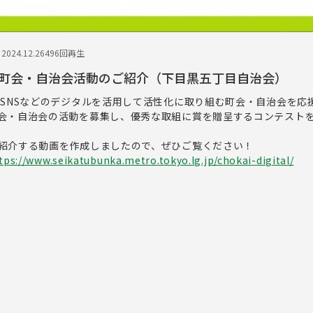
024.12.26
496回再生
町会・自治会活動のご紹介（下目黒五丁目自治会）
やSNSなどのデジタルを活用して活性化に取り組む町会・自治会を応
会・自治会の活動を募集し、優秀な取組に賞を贈呈するコンテスト
紹介する動画を作成しましたので、ぜひご覧ください！
tps://www.seikatubunka.metro.tokyo.lg.jp/chokai-digital/