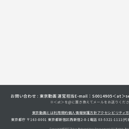
お問い合わせ : 東京動画 運営担当
E-mail：S0014905＜at＞sec
※＜at＞を@に置き換えてメールをお送りくだ
東京動画とは
利用規約
個人情報保護方針
アクセシビリティ
東京都庁 〒163-8001 東京都新宿区西新宿2-8-1
電話 03-5321-1111(代
Copyright©︎2017 Tokyo Metropolitan
Government.All Rights Res