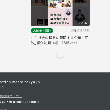
00:16
公開
2026.05.22
高齢者・福祉
共生社会の理念に賛同する企業・団
体_紹介動画（縦・15秒ver.）
tion.metro.tokyo.jp
さい。
方針
投稿コーナー
表)
法人番号8000020130001
erved.