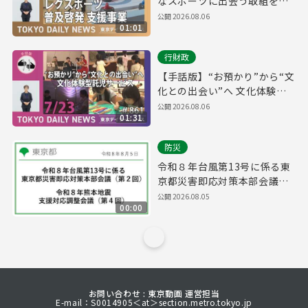
なスポーツに出会う取組を開
始！（令和8年7月24日 東京デ
公開
2026.08.06
01:01
イリーニュース No.862）
行財政
【手話版】“お預かり”から“文
化との出会い”へ 文化体験型
託児サービス（令和8年7月23
公開
2026.08.06
01:31
日 東京デイリーニュース
No.861）
防災
令和８年台風第13号に係る東
京都災害即応対策本部会議
（第２回）/ 令和８年熊本地震
公開
2026.08.05
00:00
支援対応調整会議（第４回）
(令和8年8月5日 16時00分～)
お問い合わせ : 東京動画 運営担当
E-mail：S0014905＜at＞section.metro.tokyo.jp