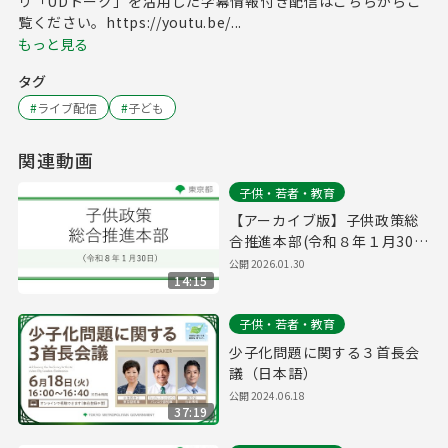
リ「UDトーク」を活用した字幕情報付き配信はこちらからご
覧ください。https://youtu.be/...
もっと見る
タグ
#
ライブ配信
#
子ども
関連動画
子供・若者・教育
【アーカイブ版】子供政策総
合推進本部(令和８年１月30
日 11時10分～)
公開
2026.01.30
14:15
子供・若者・教育
少子化問題に関する３首長会
議（日本語）
公開
2024.06.18
37:19