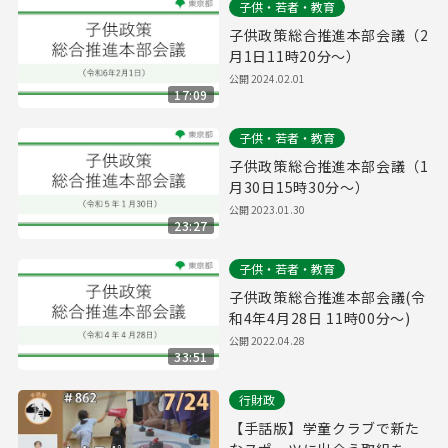
子供・若者・教育
子供政策総合推進本部会議（2
月1日11時20分～）
公開
2024.02.01
17:09
子供・若者・教育
子供政策総合推進本部会議（1
月30日15時30分～）
公開
2023.01.30
23:27
子供・若者・教育
子供政策総合推進本部会議(令
和4年4月28日 11時00分～)
公開
2022.04.28
33:51
行財政
【手話版】学童クラブで新た