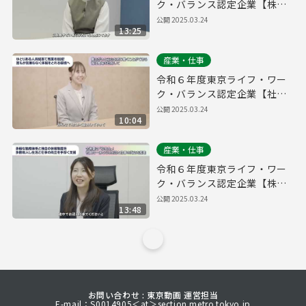
ク・バランス認定企業【株式
会社QOOLキャリア】
公開
2025.03.24
13:25
産業・仕事
令和６年度東京ライフ・ワー
ク・バランス認定企業【社会
福祉法人大三島育徳会】
公開
2025.03.24
10:04
産業・仕事
令和６年度東京ライフ・ワー
ク・バランス認定企業【株式
会社FIS】
公開
2025.03.24
13:48
お問い合わせ : 東京動画 運営担当
E-mail：S0014905＜at＞section.metro.tokyo.jp