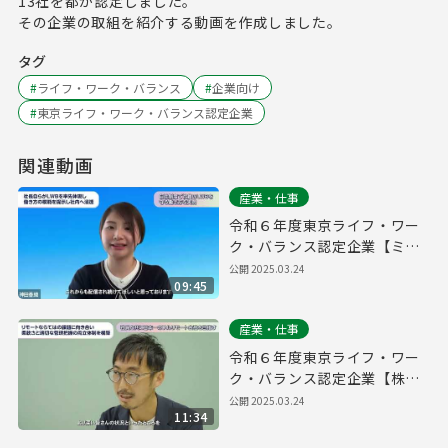
13社を都が認定しました。
その企業の取組を紹介する動画を作成しました。
タグ
#
ライフ・ワーク・バランス
#
企業向け
#
東京ライフ・ワーク・バランス認定企業
関連動画
産業・仕事
令和６年度東京ライフ・ワー
ク・バランス認定企業【ミラ
イウェブ株式会社】
公開
2025.03.24
09:45
産業・仕事
令和６年度東京ライフ・ワー
ク・バランス認定企業【株式
会社プログレス】
公開
2025.03.24
11:34