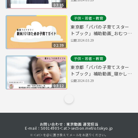
03:15
子供・若者・教育
東京都「パパの子育てスター
トブック」補助動画_おむつ替
え
公開
2024.03.29
02:39
子供・若者・教育
東京都「パパの子育てスター
トブック」補助動画_寝かしつ
け
公開
2024.03.29
03:12
お問い合わせ : 東京動画 運営担当
E-mail：S0014905＜at＞section.metro.tokyo.jp
※＜at＞を@に置き換えてメールをお送りください。