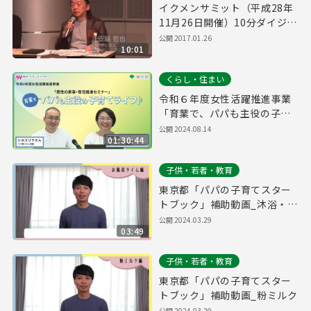
イクメンサミット（平成28年
11月26日開催）10分ダイジェ
スト
公開
2017.01.26
10:01
くらし・住まい
令和６年度女性活躍推進事業
「育業で、パパも主役の子育
てライフ♪」
公開
2024.08.14
01:30:44
子供・若者・教育
東京都「パパの子育てスター
トブック」補助動画_沐浴・お
風呂
公開
2024.03.29
03:49
子供・若者・教育
東京都「パパの子育てスター
トブック」補助動画_粉ミルク
公開
2024.03.29