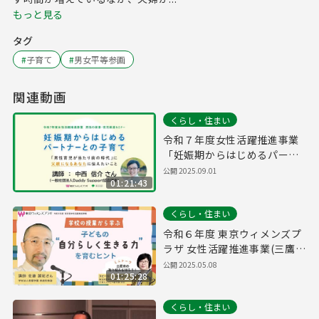
もっと見る
タグ
#
子育て
#
男女平等参画
関連動画
くらし・住まい
令和７年度女性活躍推進事業
「妊娠期からはじめるパート
ナーとの子育て」
公開
2025.09.01
01:21:43
くらし・住まい
令和６年度 東京ウィメンズプ
ラザ 女性活躍推進事業(三鷹市
共催事業)
公開
2025.05.08
01:25:28
くらし・住まい