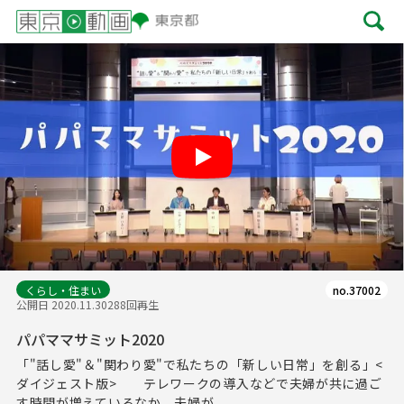
Play
くらし・住まい
no.37002
公開日 2020.11.30
288回再生
パパママサミット2020
「"話し愛"＆"関わり愛"で私たちの「新しい日常」を創る」<
ダイジェスト版> テレワークの導入などで夫婦が共に過ご
す時間が増えているなか、夫婦が...